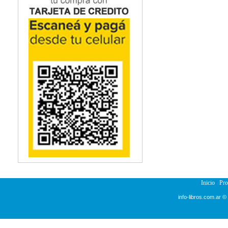
Inicio
Pr
info-libros.com.ar ©