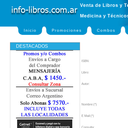
Venta de Libros y T
Medicina y Técnico
Inicio
Promociones
Combos
DESTACADOS
ISBN:
Libro:
Autor:
Nombre:(*)
E Mail:(*)
Consulta: