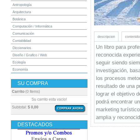
Antropología
Arquitectura
Botánica
Computación / Informática
Comunicación
descripcion
contenido
Contabilidad
Un libro para prof
Diccionarios
reconocida experie
Diseño / Grafico / Web
seguir siendo siem
Ecología
investigación, basa
Economía
Educación
los procesos metod
SU COMPRA
Electrónica
resultado de una p
Estadística
Carrito
(0 Items)
lograr el objetivo d
Finanzas
Su carrito esta vacio!
podrá encontrar un
Física
Subtotal:
$ 0,00
marketing turístico
Geografía / Geología
amplia y reconocid
Higiene y Seguridad
DESTACADOS
Historia
Ingeniería