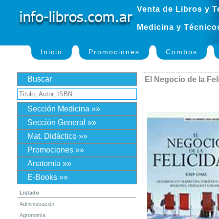
Venta de Libros y T
Medicina y Técnico
Inicio
Promociones
Combos
Buscar
El Negocio de la Fel
Sección Medicina »»
Sección General »»
Mat. Didáctico »»
Promociones »»
Anatomia »»
E-Books »»
Listado
Administración
Agronomía