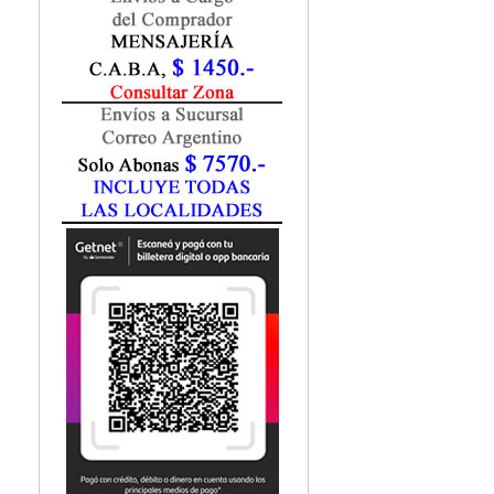
Marketing / Publicidad
Matemática
Medio Ambiente
Metodología Investigación
Negocios
Periodismo
Política
Programación
Psicología
Química
Recursos Humanos
Redes / LAN / WiFi
Sociología
Turismo