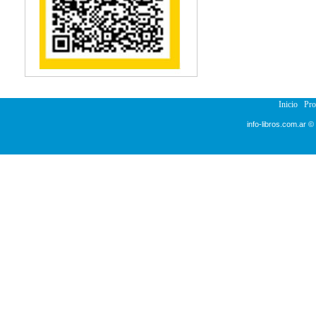
Inicio
Pr
info-libros.com.ar ©