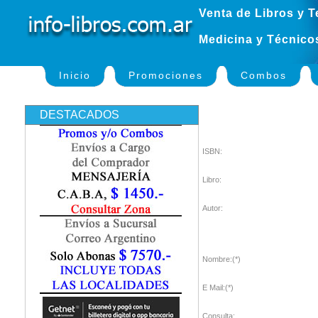
Venta de Libros y T
Medicina y Técnico
Inicio
Promociones
Combos
DESTACADOS
ISBN:
Libro:
Autor:
Nombre:(*)
E Mail:(*)
Consulta: