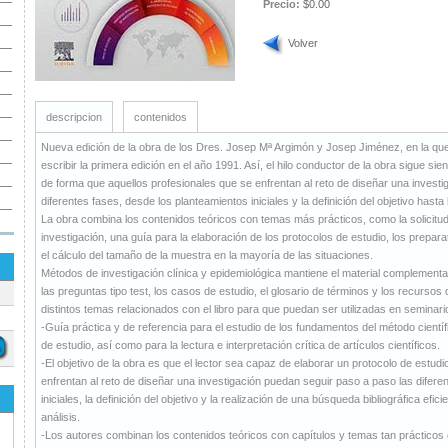
Precio:
$0.00
Volver
descripcion
contenidos
Nueva edición de la obra de los Dres. Josep Mª Argimón y Josep Jiménez, en la que s
escribir la primera edición en el año 1991. Así, el hilo conductor de la obra sigue si
de forma que aquellos profesionales que se enfrentan al reto de diseñar una invest
diferentes fases, desde los planteamientos iniciales y la definición del objetivo hasta l
La obra combina los contenidos teóricos con temas más prácticos, como la solicitud
investigación, una guía para la elaboración de los protocolos de estudio, los prepar
el cálculo del tamaño de la muestra en la mayoría de las situaciones.
Métodos de investigación clínica y epidemiológica mantiene el material complementa
las preguntas tipo test, los casos de estudio, el glosario de términos y los recurs
distintos temas relacionados con el libro para que puedan ser utilizadas en seminari
-Guía práctica y de referencia para el estudio de los fundamentos del método científ
de estudio, así como para la lectura e interpretación crítica de artículos científicos.
-El objetivo de la obra es que el lector sea capaz de elaborar un protocolo de estud
enfrentan al reto de diseñar una investigación puedan seguir paso a paso las difere
iniciales, la definición del objetivo y la realización de una búsqueda bibliográfica efici
análisis.
-Los autores combinan los contenidos teóricos con capítulos y temas tan prácticos 