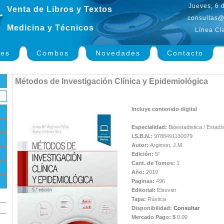
Jueves, 6 
Venta de Libros y Textos
consultas@
Medicina y Técnicos
Línea Cl
nes
Combos
Novedades
Contacto
Métodos de Investigación Clínica y Epidemiológica
Incluye contenido digital
Especialidad:
Bioestadistica / Estadí
I.S.B.N.:
9788491130079
Autor:
Argimon, J.M.
Edición:
5°
Cant. de Tomos:
1
Año:
2019
Paginas:
496
Editorial:
Elsevier
Tapa:
Rústica
Disponibilidad:
Consultar
Mercado Pago: $
0.00