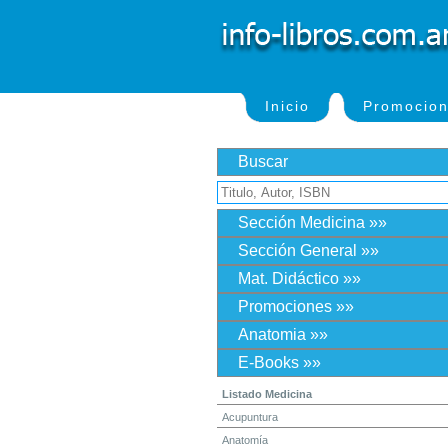
Inicio
Promocio
Buscar
Sección Medicina »»
Sección General »»
Mat. Didáctico »»
Promociones »»
Anatomia »»
E-Books »»
Listado Medicina
Acupuntura
Anatomía