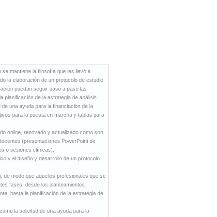
e mantiene la filosofía que les llevó a
endo la elaboración de un protocolo de estudio,
igación puedan seguir paso a paso las
a planificación de la estrategia de análisis.
 de una ayuda para la financiación de la
ativos para la puesta en marcha y tablas para
rio online, renovado y actualizado como son
os docentes (presentaciones PowerPoint de
os o sesiones clínicas).
ico y el diseño y desarrollo de un protocolo
io, de modo que aquellos profesionales que se
ntes fases, desde los planteamientos
ente, hasta la planificación de la estrategia de
como la solicitud de una ayuda para la