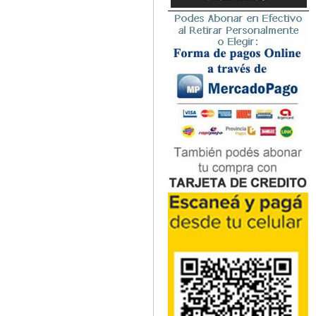
Microbiología
Nefrología
Neonatología / Pediatría
Neumología
Neuroanatomía / Neurociencia
Neurocirugía
Neurología
Nutrición
Odontología
Oftalmología
Oncología / Cuidados Paliativos
Ortopedía / Traumatología
Osteopatía
Otorrinolaringología
Patología
Podología
Psicología
Psiquiatría
Química