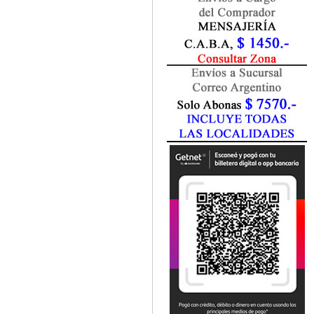
Fisiatría / Kinesiología
Fisiología / Fisiopatología
Fitomedicina
Fonoaudiología
Gastroenterología
Genética
Geriatría
Ginecología / Obstetricia
Hematología
Histología
Homeopatía
Infectología
Inmunología
Instrumentación Quirurgica
Laboratorio
Medicina del Deporte / Rehabilitación
Medicina Emergencias / Urgencias
Medicina Forense / Legal
Medicina General
Medicina Interna