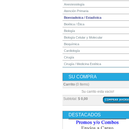
Anestesiología
Atención Primaria
Bioestadistica / Estadística
Bioética / Ética
Biología
Biología Celular y Molecular
Bioquímica
Cardiología
Cirugía
Cirugía / Medicina Estética
Cuidados Intensivos
SU COMPRA
Dermatología
Diagnóstico por Imagen / Radiología
Carrito
(0 Items)
Diccionarios
Su carrito esta vacio!
Embriología
Subtotal:
$ 0,00
Endocrinología
Enfermería
DESTACADOS
Epidemiología
Farmacia / Farmacología