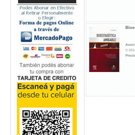
Microbiología
Nefrología
Neonatología / Pediatría
Neumología
Bioe
Neuroanatomía / Neurociencia
Neurocirugía
Autor
Neurología
© 2014
Nutrición
Precio
Odontología
Oftalmología
Oncología / Cuidados Paliativos
Ortopedía / Traumatología
Osteopatía
Otorrinolaringología
Patología
Podología
Psicología
Psiquiatría
Química