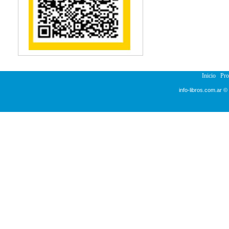
Reumatología
Salud Pública
Semiología
Terapia Ocupacional
Urología
Veterinaria
Inicio
Pr
info-libros.com.ar ©