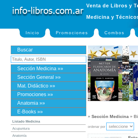
Venta de Libros y T
Medicina y Técnico
Inicio
Promociones
Combos
Buscar
Sección Medicina »»
Sección General »»
Mat. Didáctico »»
Promociones »»
Anatomia »»
E-Books »»
»
Sección Medicina
» Bi
Listado Medicina
ordenar por
Acupuntura
Anatomía
Esta