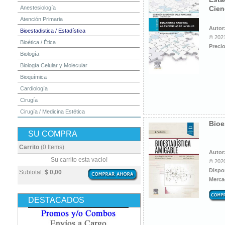
Anestesiología
Cien
Atención Primaria
Autor
Bioestadistica / Estadística
© 2021
Bioética / Ética
Precio
Biología
Biología Celular y Molecular
Bioquímica
Cardiología
Cirugía
Cirugía / Medicina Estética
Bioe
Cuidados Intensivos
SU COMPRA
Dermatología
Diagnóstico por Imagen / Radiología
Carrito
(0 Items)
Autor
Diccionarios
Su carrito esta vacio!
© 2020
Embriología
Dispo
Subtotal:
$ 0,00
Merca
Endocrinología
Enfermería
DESTACADOS
Epidemiología
Farmacia / Farmacología