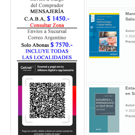
Fisiatría / Kinesiología
Fisiología / Fisiopatología
Manu
Fitomedicina
Salu
Fonoaudiología
Gastroenterología
Autor
Genética
© 2018
Precio
Geriatría
Ginecología / Obstetricia
Hematología
Histología
Homeopatía
Infectología
Inmunología
Esta
Instrumentación Quirurgica
en S
Laboratorio
Medicina del Deporte / Rehabilitación
Autor
© 2015
Medicina Emergencias / Urgencias
Precio
Medicina Forense / Legal
Medicina General
Medicina Interna