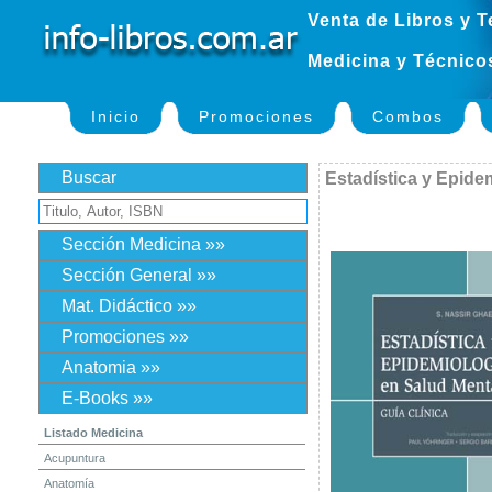
Venta de Libros y T
Medicina y Técnico
Inicio
Promociones
Combos
Buscar
Estadística y Epide
Sección Medicina »»
Sección General »»
Mat. Didáctico »»
Promociones »»
Anatomia »»
E-Books »»
Listado Medicina
Acupuntura
Anatomía