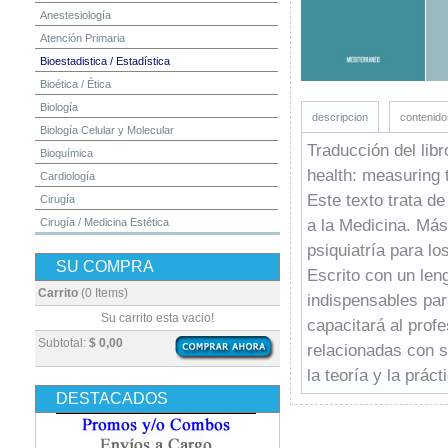
Anestesiología
Atención Primaria
Bioestadistica / Estadística
Bioética / Ética
Biología
descripcion
contenido
Biología Celular y Molecular
Traducción del libr
Bioquímica
health: measuring t
Cardiología
Este texto trata de
Cirugía
a la Medicina. Más 
Cirugía / Medicina Estética
Cuidados Intensivos
psiquiatría para lo
SU COMPRA
Dermatología
Escrito con un len
Diagnóstico por Imagen / Radiología
Carrito
(0 Items)
indispensables par
Diccionarios
Su carrito esta vacio!
capacitará al profe
Embriología
Subtotal:
$ 0,00
relacionadas con s
Endocrinología
la teoría y la prác
Enfermería
DESTACADOS
Epidemiología
Farmacia / Farmacología