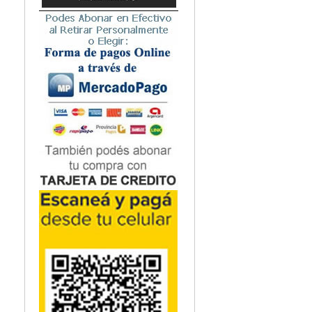
Microbiología
Nefrología
Neonatología / Pediatría
Neumología
Neuroanatomía / Neurociencia
Neurocirugía
Neurología
Nutrición
Odontología
Oftalmología
Oncología / Cuidados Paliativos
Ortopedía / Traumatología
Osteopatía
Otorrinolaringología
Patología
Podología
Psicología
Psiquiatría
Química