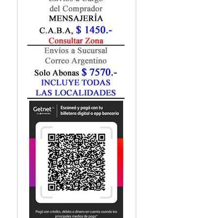
Fisiatría / Kinesiología
Fisiología / Fisiopatología
Fitomedicina
Fonoaudiología
Gastroenterología
Genética
Geriatría
Ginecología / Obstetricia
Hematología
Histología
Homeopatía
Infectología
Inmunología
Instrumentación Quirurgica
Laboratorio
Medicina del Deporte / Rehabilitación
Medicina Emergencias / Urgencias
Medicina Forense / Legal
Medicina General
Medicina Interna