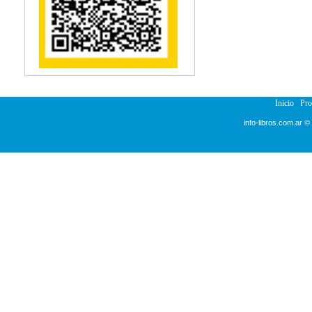
Reumatología
Salud Pública
Semiología
Terapia Ocupacional
Urología
Veterinaria
Inicio
Pr
info-libros.com.ar ©