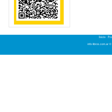
Reumatología
Salud Pública
Semiología
Terapia Ocupacional
Urología
Veterinaria
Inicio
Pr
info-libros.com.ar ©