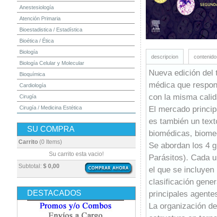
Anestesiología
Atención Primaria
Bioestadistica / Estadística
Bioética / Ética
Biología
descripcion
contenido
Biología Celular y Molecular
Nueva edición del 
Bioquímica
médica que respon
Cardiología
con la misma calida
Cirugía
El mercado princip
Cirugía / Medicina Estética
Cuidados Intensivos
es también un texto
SU COMPRA
Dermatología
biomédicas, biomed
Diagnóstico por Imagen / Radiología
Carrito
(0 Items)
Se abordan los 4 g
Diccionarios
Su carrito esta vacio!
Parásitos). Cada u
Embriología
Subtotal:
$ 0,00
el que se incluyen
Endocrinología
clasificación gene
Enfermería
DESTACADOS
principales agente
Epidemiología
La organización d
Farmacia / Farmacología