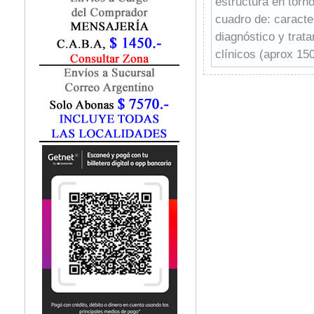
estructura en torn
Fisiatría / Kinesiología
cuadro de: caracte
Fisiología / Fisiopatología
diagnóstico y trata
Fitomedicina
Fonoaudiología
clínicos (aprox 150
Gastroenterología
A nivel de conteni
Genética
especial hincapié 
Geriatría
un capítulo nuevo 
Ginecología / Obstetricia
añadido una una Se
Hematología
clínicos desarroll
Histología
considerarse una i
Homeopatía
La nueva edición i
Infectología
book+ en la que se
Inmunología
figuras y referenci
Instrumentación Quirurgica
Laboratorio
Medicina del Deporte / Rehabilitación
Medicina Emergencias / Urgencias
Medicina Forense / Legal
Medicina General
Medicina Interna