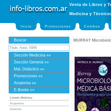
Venta de Libros y T
Medicina y Técnico
Inicio
Promociones
Combos
Buscar
MURRAY Microbiolo
Sección Medicina »»
Sección General »»
Mat. Didáctico »»
Promociones »»
Anatomia »»
E-Books »»
Listado Medicina
Acupuntura
Anatomía