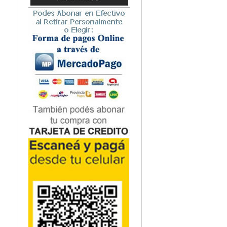
Microbiología
Nefrología
Neonatología / Pediatría
Neumología
Neuroanatomía / Neurociencia
Neurocirugía
Neurología
Nutrición
Odontología
Oftalmología
Oncología / Cuidados Paliativos
Ortopedía / Traumatología
Osteopatía
Otorrinolaringología
Patología
Podología
Psicología
Psiquiatría
Química