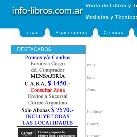
Venta de Libros y T
Medicina y Técnico
Inicio
Promociones
Combos
DESTACADOS
ISBN:
Libro:
Autor:
Nombre:(*)
E Mail:(*)
Consulta: