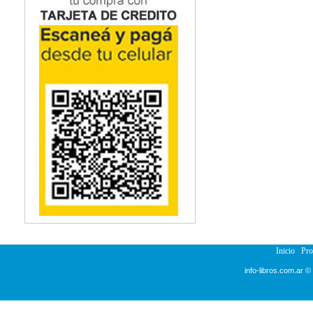
Inicio
Pr
info-libros.com.ar ©