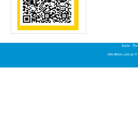
Reumatología
Salud Pública
Semiología
Terapia Ocupacional
Urología
Veterinaria
Inicio
Pr
info-libros.com.ar ©