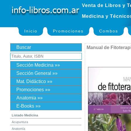
Venta de Libros y T
Medicina y Técnico
Inicio
Promociones
Combos
Buscar
Manual de Fitoterap
Sección Medicina »»
Sección General »»
Mat. Didáctico »»
Promociones »»
Anatomia »»
E-Books »»
Listado Medicina
Acupuntura
Anatomía