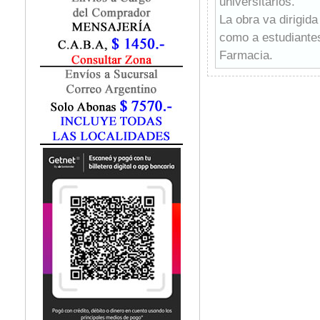
universitarios.
Fisiatría / Kinesiología
La obra va dirigida
Fisiología / Fisiopatología
como a estudiantes
Fitomedicina
Fonoaudiología
Farmacia.
Gastroenterología
Algunos de los pro
Genética
son los médicos, f
Geriatría
general interesado 
Ginecología / Obstetricia
Hematología
Histología
Homeopatía
Infectología
Inmunología
Instrumentación Quirurgica
Laboratorio
Medicina del Deporte / Rehabilitación
Medicina Emergencias / Urgencias
Medicina Forense / Legal
Medicina General
Medicina Interna