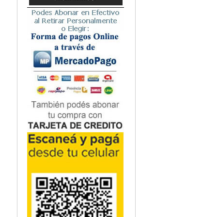
Microbiología
Nefrología
Neonatología / Pediatría
Neumología
Neuroanatomía / Neurociencia
Neurocirugía
Neurología
Nutrición
Odontología
Oftalmología
Oncología / Cuidados Paliativos
Ortopedía / Traumatología
Osteopatía
Otorrinolaringología
Patología
Podología
Psicología
Psiquiatría
Química