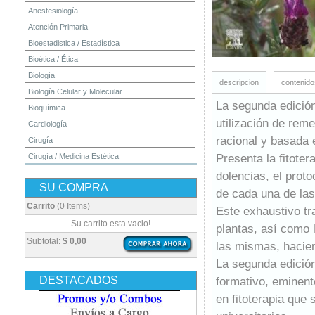
Anestesiología
Atención Primaria
Bioestadistica / Estadística
Bioética / Ética
Biología
descripcion
contenido
Biología Celular y Molecular
La segunda edición
Bioquímica
utilización de rem
Cardiología
racional y basada 
Cirugía
Presenta la fitoter
Cirugía / Medicina Estética
Cuidados Intensivos
dolencias, el prot
SU COMPRA
Dermatología
de cada una de las
Diagnóstico por Imagen / Radiología
Carrito
(0 Items)
Este exhaustivo tra
Diccionarios
Su carrito esta vacio!
plantas, así como 
Embriología
Subtotal:
$ 0,00
las mismas, hacien
Endocrinología
La segunda edición
Enfermería
DESTACADOS
formativo, eminent
Epidemiología
en fitoterapia que
Farmacia / Farmacología