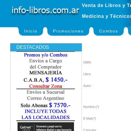
Venta de Libros y T
Medicina y Técnico
Inicio
Promociones
Combos
DESTACADOS
ISBN:
Libro:
Autor:
Nombre:(*)
E Mail:(*)
Consulta: