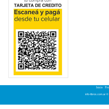
Inicio
Pr
info-libros.com.ar ©