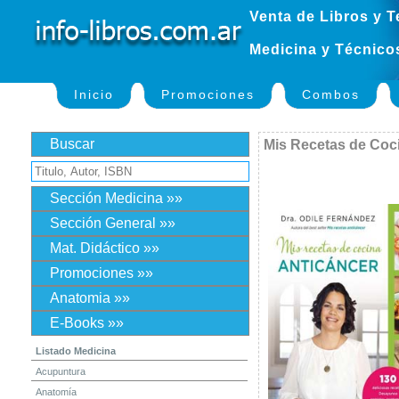
Venta de Libros y T
Medicina y Técnico
Inicio
Promociones
Combos
Buscar
Mis Recetas de Coc
Sección Medicina »»
Sección General »»
Mat. Didáctico »»
Promociones »»
Anatomia »»
E-Books »»
Listado Medicina
Acupuntura
Anatomía