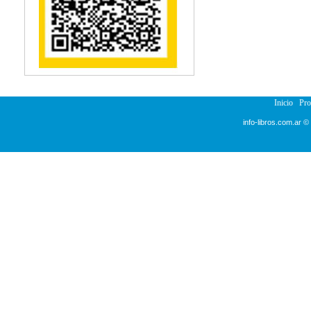
Reumatología
Salud Pública
Semiología
Terapia Ocupacional
Urología
Veterinaria
Inicio
Pr
info-libros.com.ar ©