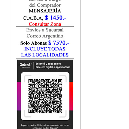
Fisiatría / Kinesiología
Fisiología / Fisiopatología
Fitomedicina
Fonoaudiología
Gastroenterología
Genética
Geriatría
Ginecología / Obstetricia
Hematología
Histología
Homeopatía
Infectología
Inmunología
Instrumentación Quirurgica
Laboratorio
Medicina del Deporte / Rehabilitación
Medicina Emergencias / Urgencias
Medicina Forense / Legal
Medicina General
Medicina Interna