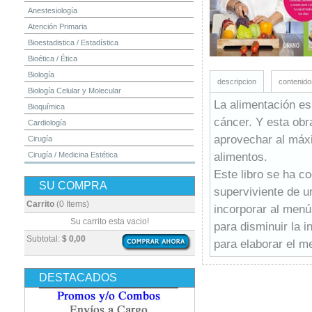
Anestesiología
Atención Primaria
Bioestadistica / Estadística
Bioética / Ética
Biología
descripcion
contenido
Biología Celular y Molecular
La alimentación es
Bioquímica
cáncer. Y esta obr
Cardiología
aprovechar al máxi
Cirugía
alimentos.
Cirugía / Medicina Estética
Cuidados Intensivos
Este libro se ha c
SU COMPRA
Dermatología
superviviente de u
Diagnóstico por Imagen / Radiología
Carrito
(0 Items)
incorporar al menú
Diccionarios
Su carrito esta vacio!
para disminuir la 
Embriología
Subtotal:
$ 0,00
para elaborar el me
Endocrinología
Enfermería
DESTACADOS
Epidemiología
Farmacia / Farmacología