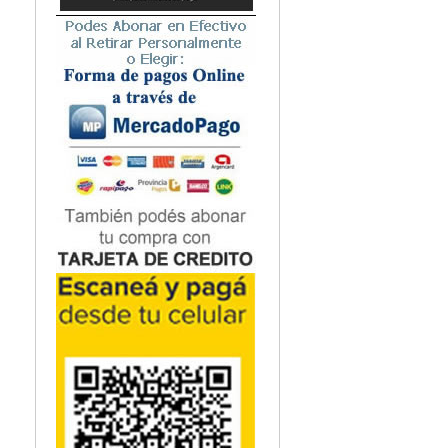
Microbiología
Nefrología
Neonatología / Pediatría
Neumología
Neuroanatomía / Neurociencia
Neurocirugía
Neurología
Nutrición
Odontología
Oftalmología
Oncología / Cuidados Paliativos
Ortopedía / Traumatología
Osteopatía
Otorrinolaringología
Patología
Podología
Psicología
Psiquiatría
Química