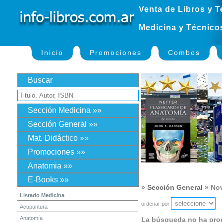
Venta de Libros y T
Medicina y Técnico
Inicio
Promociones
Combos
Buscar
Sección Medicina »»
Sección General »»
Mat. Didáctico »»
Promociones »»
Anatomia »»
E-Books »»
»
Sección General
» No
Listado Medicina
ordenar por
Acupuntura
Anatomía
La búsqueda no ha pro