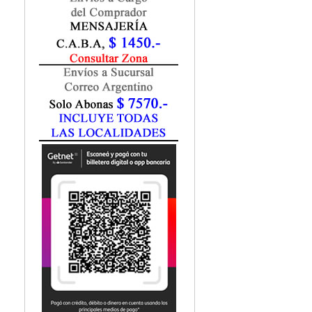
Fisiatría / Kinesiología
Fisiología / Fisiopatología
Fitomedicina
Fonoaudiología
Gastroenterología
Genética
Geriatría
Ginecología / Obstetricia
Hematología
Histología
Homeopatía
Infectología
Inmunología
Instrumentación Quirurgica
Laboratorio
Medicina del Deporte / Rehabilitación
Medicina Emergencias / Urgencias
Medicina Forense / Legal
Medicina General
Medicina Interna