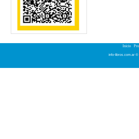
Reumatología
Salud Pública
Semiología
Terapia Ocupacional
Urología
Veterinaria
Inicio
Pr
info-libros.com.ar ©