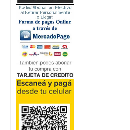
Microbiología
Nefrología
Neonatología / Pediatría
Neumología
Neuroanatomía / Neurociencia
Neurocirugía
Neurología
Nutrición
Odontología
Oftalmología
Oncología / Cuidados Paliativos
Ortopedía / Traumatología
Osteopatía
Otorrinolaringología
Patología
Podología
Psicología
Psiquiatría
Química