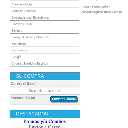
Anestesiología
Solicite información a:
Atención Primaria
consultas@info-libros.com.ar
Bioestadistica / Estadística
Bioética / Ética
Biología
Biología Celular y Molecular
Bioquímica
Cardiología
Cirugía
Cirugía / Medicina Estética
Cuidados Intensivos
SU COMPRA
Dermatología
Diagnóstico por Imagen / Radiología
Carrito
(0 Items)
Diccionarios
Su carrito esta vacio!
Embriología
Subtotal:
$ 0,00
Endocrinología
Enfermería
DESTACADOS
Epidemiología
Farmacia / Farmacología