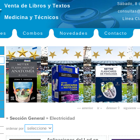
Sábado, 8 
Venta de Libros y Textos
consultas@
Medicina y Técnicos
Línea Cl
nes
Combos
Novedades
Contacto
»
Sección General
» Electricidad
ordenar por
Aplicaciones del Led en