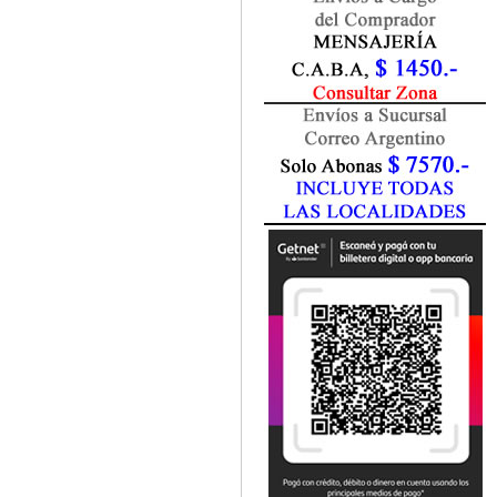
Fisiatría / Kinesiología
Fisiología / Fisiopatología
Fitomedicina
Fonoaudiología
Gastroenterología
Genética
Geriatría
Ginecología / Obstetricia
Hematología
Histología
Homeopatía
Infectología
Inmunología
Instrumentación Quirurgica
Laboratorio
Medicina del Deporte / Rehabilitación
Medicina Emergencias / Urgencias
Medicina Forense / Legal
Medicina General
Medicina Interna