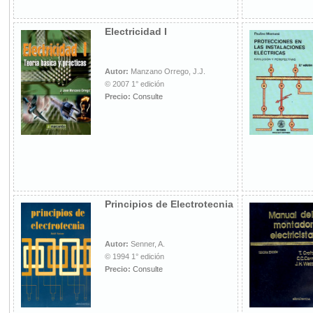
Electricidad I
Autor:
Manzano Orrego, J.J.
© 2007 1° edición
Precio:
Consulte
Principios de Electrotecnia
Autor:
Senner, A.
© 1994 1° edición
Precio:
Consulte