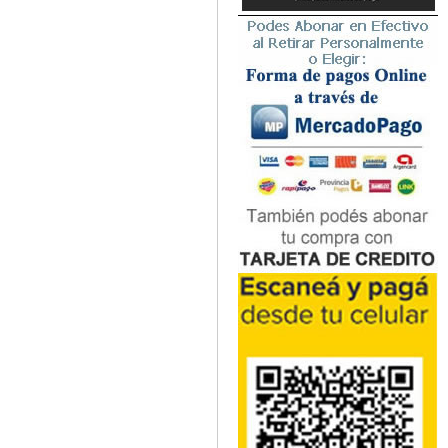
Microbiología
Nefrología
Neonatología / Pediatría
Neumología
Neuroanatomía / Neurociencia
Neurocirugía
Neurología
Nutrición
Odontología
Oftalmología
Oncología / Cuidados Paliativos
Ortopedía / Traumatología
Osteopatía
Otorrinolaringología
Patología
Podología
Psicología
Psiquiatría
Química