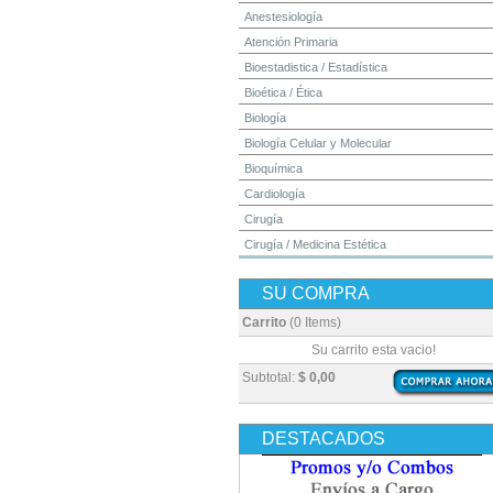
Anestesiología
Atención Primaria
Bioestadistica / Estadística
Bioética / Ética
Biología
Biología Celular y Molecular
Bioquímica
Cardiología
Cirugía
Cirugía / Medicina Estética
Cuidados Intensivos
SU COMPRA
Dermatología
Diagnóstico por Imagen / Radiología
Carrito
(0 Items)
Diccionarios
Su carrito esta vacio!
Embriología
Subtotal:
$ 0,00
Endocrinología
Enfermería
DESTACADOS
Epidemiología
Farmacia / Farmacología