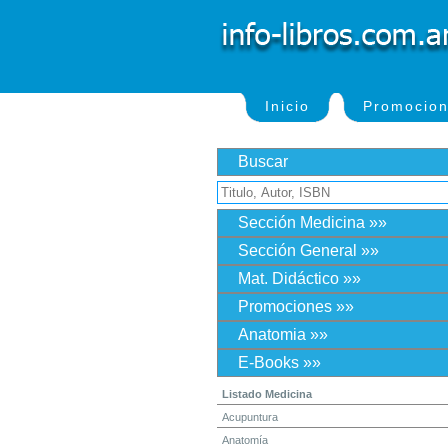
Inicio
Promocio
Buscar
Sección Medicina »»
Sección General »»
Mat. Didáctico »»
Promociones »»
Anatomia »»
E-Books »»
Listado Medicina
Acupuntura
Anatomía