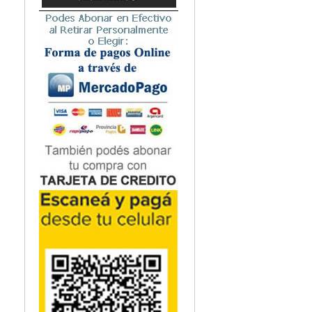
médicos del Depor
Microbiología
Nefrología
Neonatología / Pediatría
Neumología
Neuroanatomía / Neurociencia
Neurocirugía
Neurología
Nutrición
Odontología
Oftalmología
Oncología / Cuidados Paliativos
Ortopedía / Traumatología
Osteopatía
Otorrinolaringología
Patología
Podología
Psicología
Psiquiatría
Química