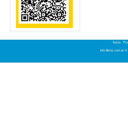
Reumatología
Salud Pública
Semiología
Terapia Ocupacional
Urología
Veterinaria
Inicio
Pr
info-libros.com.ar ©