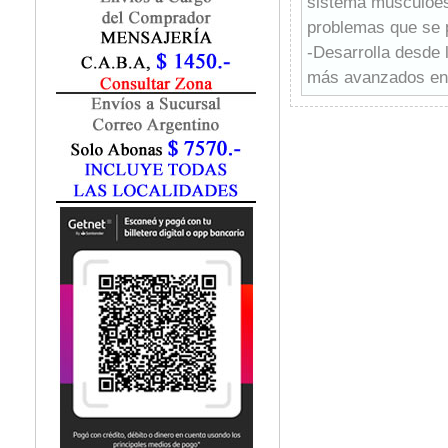
sistema musculoesq
Fisiatría / Kinesiología
problemas que se p
Fisiología / Fisiopatología
-Desarrolla desde 
Fitomedicina
Fonoaudiología
más avanzados en l
Gastroenterología
afectan al sistema
Genética
-Comienza con una 
Geriatría
Magnética Musculo
Ginecología / Obstetricia
-Continúa con vari
Hematología
incluyen indicacio
Histología
con el desarrollo d
Homeopatía
-Para finalizar se 
Infectología
nervios, la médula 
Inmunología
sistema musculoesq
Instrumentación Quirurgica
-Resonancia Magnét
Laboratorio
profesionales sanit
Medicina del Deporte / Rehabilitación
Medicina Emergencias / Urgencias
especialmente a mé
Medicina Forense / Legal
Traumatología, Reh
Medicina General
Oncología. Además,
Medicina Interna