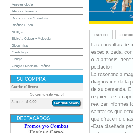
Anestesiología
Atención Primaria
Bioestadistica / Estadística
Bioética / Ética
Biología
descripcion
contenido
Biología Celular y Molecular
Las consultas de 
Bioquímica
especializada, con
Cardiología
o la artrosis, tien
Cirugía
población.
Cirugía / Medicina Estética
Cuidados Intensivos
La resonancia mag
SU COMPRA
Dermatología
diagnóstico de la 
Diagnóstico por Imagen / Radiología
Carrito
(0 Items)
de su demanda. El 
Diccionarios
Su carrito esta vacio!
requiere de un apr
Embriología
Subtotal:
$ 0,00
realizar informes 
Endocrinología
sanitarios que deb
Enfermería
DESTACADOS
que ofrecen dicha
Epidemiología
-Está diseñada par
Farmacia / Farmacología