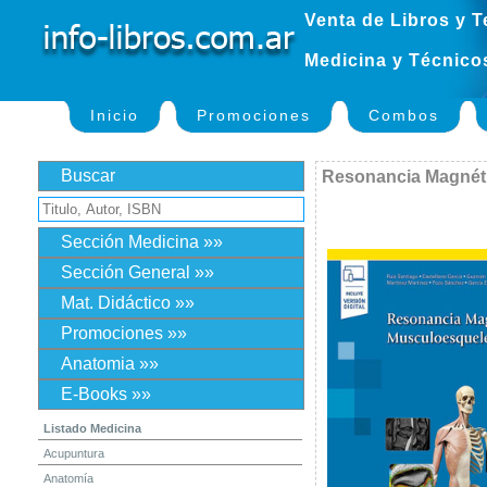
Venta de Libros y T
Medicina y Técnico
Inicio
Promociones
Combos
Buscar
Resonancia Magnéti
Sección Medicina »»
Sección General »»
Mat. Didáctico »»
Promociones »»
Anatomia »»
E-Books »»
Listado Medicina
Acupuntura
Anatomía