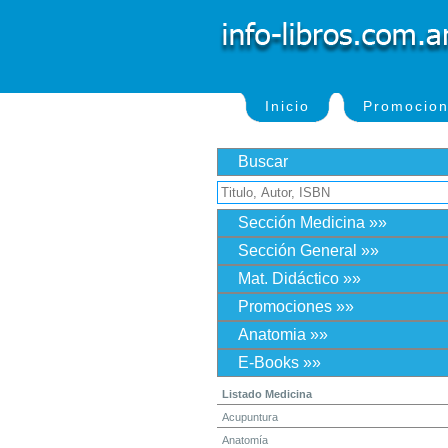
Inicio
Promocio
Buscar
Sección Medicina »»
Sección General »»
Mat. Didáctico »»
Promociones »»
Anatomia »»
E-Books »»
Listado Medicina
Acupuntura
Anatomía