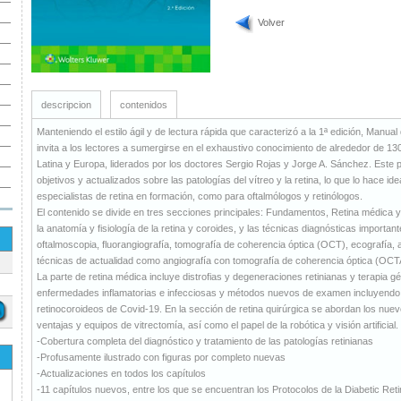
Volver
descripcion
contenidos
Manteniendo el estilo ágil y de lectura rápida que caracterizó a la 1ª edición, Manual
invita a los lectores a sumergirse en el exhaustivo conocimiento de alrededor de 
Latina y Europa, liderados por los doctores Sergio Rojas y Jorge A. Sánchez. Este
objetivos y actualizados sobre las patologías del vítreo y la retina, lo que lo hace id
especialistas de retina en formación, como para oftalmólogos y retinólogos.
El contenido se divide en tres secciones principales: Fundamentos, Retina médica y
la anatomía y fisiología de la retina y coroides, y las técnicas diagnósticas import
oftalmoscopia, fluorangiografía, tomografía de coherencia óptica (OCT), ecografía, a
técnicas de actualidad como angiografía con tomografía de coherencia óptica (OCT
La parte de retina médica incluye distrofias y degeneraciones retinianas y terapia g
enfermedades inflamatorias e infecciosas y métodos nuevos de examen incluyendo
retinocoroideos de Covid-19. En la sección de retina quirúrgica se abordan los nue
ventajas y equipos de vitrectomía, así como el papel de la robótica y visión artificial.
-Cobertura completa del diagnóstico y tratamiento de las patologías retinianas
-Profusamente ilustrado con figuras por completo nuevas
-Actualizaciones en todos los capítulos
-11 capítulos nuevos, entre los que se encuentran los Protocolos de la Diabetic Ret