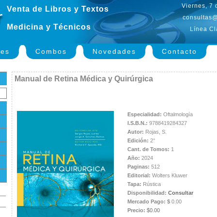
Viernes, 7
Venta de Libros y Textos
consultas@
Medicina y Técnicos
Línea Cl
nes
Combos
Novedades
Contacto
Manual de Retina Médica y Quirúrgica
Especialidad:
Oftalmología
I.S.B.N.:
9788419284327
Autor:
Rojas, S.
Edición:
2°
Cant. de Tomos:
1
Año:
2024
Paginas:
512
Editorial:
Wolters Kluwer
Tapa:
Rústica
Disponibilidad:
Consultar
Mercado Pago: $
0.00
Precio:
$0.00