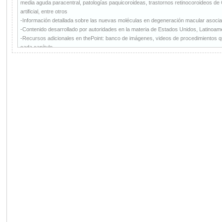
media aguda paracentral, patologías paquicoroideas, trastornos retinocoroideos de C
artificial, entre otros
-Información detallada sobre las nuevas moléculas en degeneración macular asoci
-Contenido desarrollado por autoridades en la materia de Estados Unidos, Latinoam
-Recursos adicionales en thePoint: banco de imágenes, videos de procedimientos qui
cada capítulo