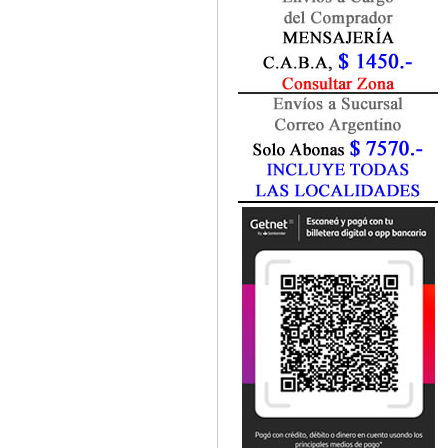
Fisiatría / Kinesiología
Fisiología / Fisiopatología
Fitomedicina
Fonoaudiología
Gastroenterología
Genética
Geriatría
Ginecología / Obstetricia
Hematología
Histología
Homeopatía
Infectología
Inmunología
Instrumentación Quirurgica
Laboratorio
Medicina del Deporte / Rehabilitación
Medicina Emergencias / Urgencias
Medicina Forense / Legal
Medicina General
Medicina Interna