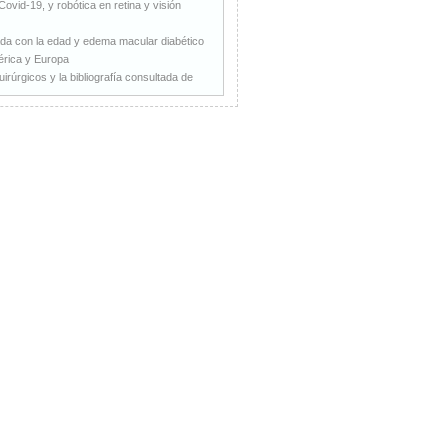
ovid-19, y robótica en retina y visión
ada con la edad y edema macular diabético
érica y Europa
rúrgicos y la bibliografía consultada de