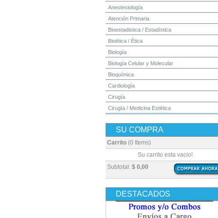
Anestesiología
Atención Primaria
Bioestadistica / Estadística
Bioética / Ética
Biología
Biología Celular y Molecular
Bioquímica
Cardiología
Cirugía
Cirugía / Medicina Estética
Cuidados Intensivos
SU COMPRA
Dermatología
Diagnóstico por Imagen / Radiología
Carrito
(0 Items)
Diccionarios
Su carrito esta vacio!
Embriología
Subtotal:
$ 0,00
Endocrinología
Enfermería
DESTACADOS
Epidemiología
Farmacia / Farmacología