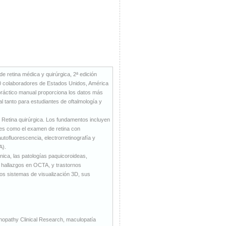
 de retina médica y quirúrgica, 2ª edición
130 colaboradores de Estados Unidos, América
 práctico manual proporciona los datos más
eal tanto para estudiantes de oftalmología y
 Retina quirúrgica. Los fundamentos incluyen
antes como el examen de retina con
utofluorescencia, electrorretinografía y
A).
énica, las patologías paquicoroideas,
 hallazgos en OCTA, y trastornos
vos sistemas de visualización 3D, sus
inopathy Clinical Research, maculopatía