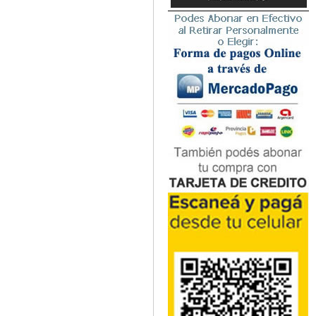
Microbiología
Nefrología
Neonatología / Pediatría
Neumología
Neuroanatomía / Neurociencia
Neurocirugía
Neurología
Nutrición
Odontología
Oftalmología
Oncología / Cuidados Paliativos
Ortopedía / Traumatología
Osteopatía
Otorrinolaringología
Patología
Podología
Psicología
Psiquiatría
Química