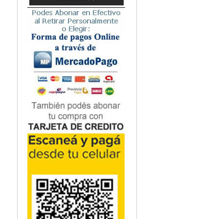
Microbiología
Nefrología
Neonatología / Pediatría
Neumología
Neuroanatomía / Neurociencia
Neurocirugía
Neurología
Nutrición
Odontología
Oftalmología
Oncología / Cuidados Paliativos
Ortopedía / Traumatología
Osteopatía
Otorrinolaringología
Patología
Podología
Psicología
Psiquiatría
Química