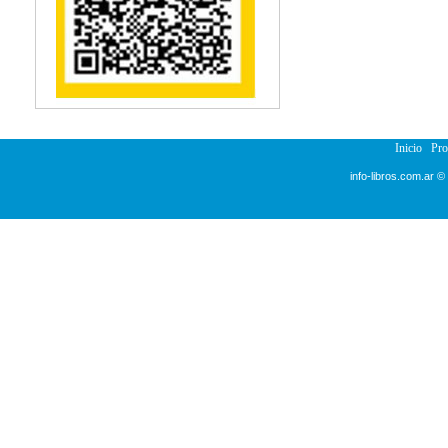
Reumatología
Salud Pública
Semiología
Terapia Ocupacional
Urología
Veterinaria
Inicio
Pr
info-libros.com.ar ©