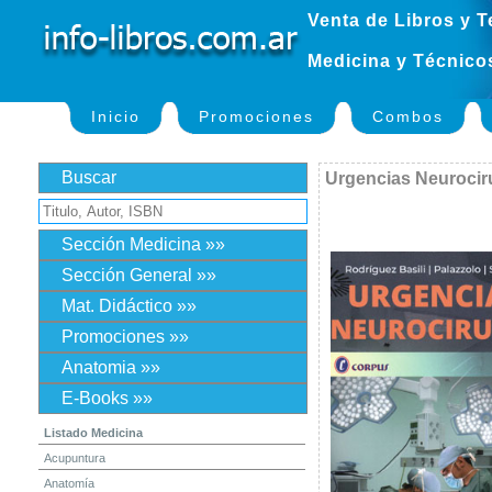
Venta de Libros y T
Medicina y Técnico
Inicio
Promociones
Combos
Buscar
Urgencias Neurocir
Sección Medicina »»
Sección General »»
Mat. Didáctico »»
Promociones »»
Anatomia »»
E-Books »»
Listado Medicina
Acupuntura
Anatomía