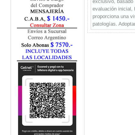
exclusivo, basado 
Fisiatría / Kinesiología
evaluación inicial,
Fisiología / Fisiopatología
Fitomedicina
proporciona una vi
Fonoaudiología
patologías. Adopta
Gastroenterología
evidencia, ayudará
Genética
patologías, -Urgen
Geriatría
vital para cualqui
Ginecología / Obstetricia
neuroquirúrgicas c
Hematología
Histología
Homeopatía
Infectología
Inmunología
Instrumentación Quirurgica
Laboratorio
Medicina del Deporte / Rehabilitación
Medicina Emergencias / Urgencias
Medicina Forense / Legal
Medicina General
Medicina Interna