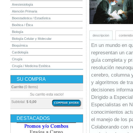
Anestesiología
Atención Primaria
Bioestadistica / Estadística
Bioética / Ética
Biología
descripcion
contenido
Biología Celular y Molecular
En un mundo en qu
Bioquímica
representan un cam
Cardiología
guía completa y pr
Cirugía
Cirugía / Medicina Estética
resolución neuroqu
Cuidados Intensivos
cerebro, columna y
SU COMPRA
Dermatología
y algoritmos de tr
Diagnóstico por Imagen / Radiología
Carrito
(0 Items)
decisiones informa
Diccionarios
Su carrito esta vacio!
Dirigido a Especia
Embriología
Subtotal:
$ 0,00
Especialistas en Ne
Endocrinología
conocimientos actu
Enfermería
DESTACADOS
el manejo de los p
Epidemiología
Colaborando con re
Farmacia / Farmacología