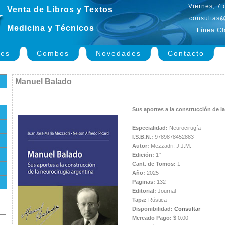
Viernes, 7
Venta de Libros y Textos
consultas@
Medicina y Técnicos
Línea Cl
nes
Combos
Novedades
Contacto
Manuel Balado
Sus aportes a la construcción de l
Especialidad:
Neurocirugía
I.S.B.N.:
9789878452883
Autor:
Mezzadri, J.J.M.
Edición:
1°
Cant. de Tomos:
1
Año:
2025
Paginas:
132
Editorial:
Journal
Tapa:
Rústica
Disponibilidad:
Consultar
Mercado Pago: $
0.00