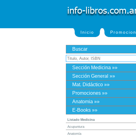
Inicio
Promocio
Buscar
Sección Medicina »»
Sección General »»
Mat. Didáctico »»
Promociones »»
Anatomia »»
E-Books »»
Listado Medicina
Acupuntura
Anatomía