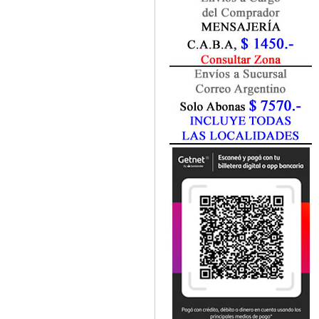
Fisiatría / Kinesiología
Fisiología / Fisiopatología
Fitomedicina
Fonoaudiología
Gastroenterología
Genética
Geriatría
Ginecología / Obstetricia
Hematología
Histología
Homeopatía
Infectología
Inmunología
Instrumentación Quirurgica
Laboratorio
Medicina del Deporte / Rehabilitación
Medicina Emergencias / Urgencias
Medicina Forense / Legal
Medicina General
Medicina Interna