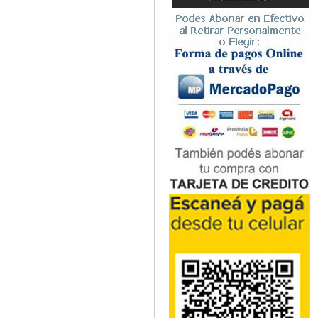
Microbiología
Nefrología
Neonatología / Pediatría
Neumología
Neuroanatomía / Neurociencia
Neurocirugía
Neurología
Nutrición
Odontología
Oftalmología
Oncología / Cuidados Paliativos
Ortopedía / Traumatología
Osteopatía
Otorrinolaringología
Patología
Podología
Psicología
Psiquiatría
Química