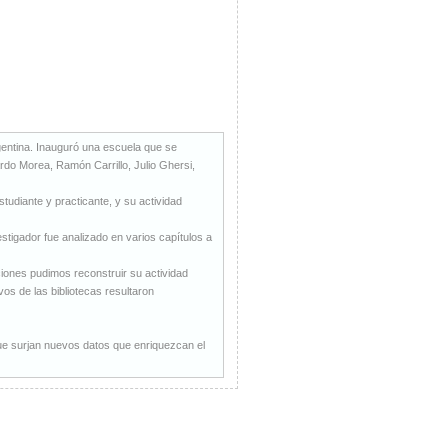
rgentina. Inauguró una escuela que se
ardo Morea, Ramón Carrillo, Julio Ghersi,
tudiante y practicante, y su actividad
stigador fue analizado en varios capítulos a
ciones pudimos reconstruir su actividad
vos de las bibliotecas resultaron
que surjan nuevos datos que enriquezcan el