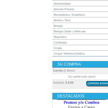
Anestesiología
Atención Primaria
Bioestadistica / Estadística
Bioética / Ética
Biología
Biología Celular y Molecular
Bioquímica
Cardiología
Cirugía
Cirugía / Medicina Estética
Cuidados Intensivos
SU COMPRA
Dermatología
Diagnóstico por Imagen / Radiología
Carrito
(0 Items)
Diccionarios
Su carrito esta vacio!
Embriología
Subtotal:
$ 0,00
Endocrinología
Enfermería
DESTACADOS
Epidemiología
Farmacia / Farmacología