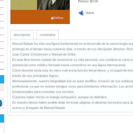
Precio:
$0.00
Volver
descripcion
contenidos
Manuel Balado ha sido una figura fundamental en el desarrollo de la neurocirugía a
prolongó en el tiempo hasta nuestros días, a través de sus discípulos directos: Ric
Juan Carlos Christensen y Manuel de Oribe.
En este libro hemos tratado de reconstruir su vida personal, sus comienzos como es
asistencial como médico formado hasta convertirse en una figura internacional.
Como docente tenía muy en claro cuál era la función del profesor, y su papel de inve
través de sus principales logros.
Afortunadamente, nuestro biografiado fue un autor prolífico. A través de sus publica
profesional, ya que no existen testigos vivos para brindarnos información. Los archi
fundamentales para consultar sus escritos.
Creemos haber hecho un trabajo exhaustivo, aunque no definitivo.
Es nuestro deseo haber podido dejar en estas páginas el aliciente necesario para 
acervo y el legado de Manuel Balado