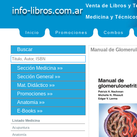
Venta de Libros y T
Medicina y Técnico
Inicio
Promociones
Combos
Buscar
Manual de Glomerulo
Sección Medicina »»
Sección General »»
Mat. Didáctico »»
Promociones »»
Anatomia »»
E-Books »»
Listado Medicina
Acupuntura
Anatomía