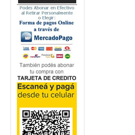
Microbiología
Nefrología
Neonatología / Pediatría
Neumología
Neuroanatomía / Neurociencia
Neurocirugía
Neurología
Nutrición
Odontología
Oftalmología
Oncología / Cuidados Paliativos
Ortopedía / Traumatología
Osteopatía
Otorrinolaringología
Patología
Podología
Psicología
Psiquiatría
Química