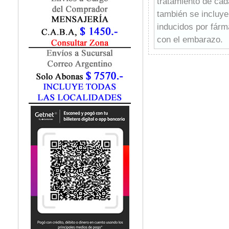
tratamiento de cad
Fisiatría / Kinesiología
también se incluye
Fisiología / Fisiopatología
inducidos por fárm
Fitomedicina
Fonoaudiología
con el embarazo.
Gastroenterología
Genética
Geriatría
Ginecología / Obstetricia
Hematología
Histología
Homeopatía
Infectología
Inmunología
Instrumentación Quirurgica
Laboratorio
Medicina del Deporte / Rehabilitación
Medicina Emergencias / Urgencias
Medicina Forense / Legal
Medicina General
Medicina Interna