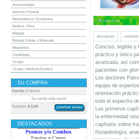
Anestesiología
Atención Primaria
Bioestadistica / Estadística
Bioética / Ética
Biología
descripcion
contenido
Biología Celular y Molecular
Conciso, legible y 
Bioquímica
práctico y único p
Cardiología
avanzada, así como
Cirugía
pacientes con glom
Cirugía / Medicina Estética
Cuidados Intensivos
Los doctores Patri
SU COMPRA
Dermatología
equipo de expertos
Diagnóstico por Imagen / Radiología
Carrito
(0 Items)
orientación prácti
Diccionarios
Su carrito esta vacio!
todo el espectro d
Embriología
Subtotal:
$ 0,00
Los primeros capít
Endocrinología
la enfermedad rena
Enfermería
DESTACADOS
capítulos sobre tr
Epidemiología
fisiopatología, ana
Farmacia / Farmacología