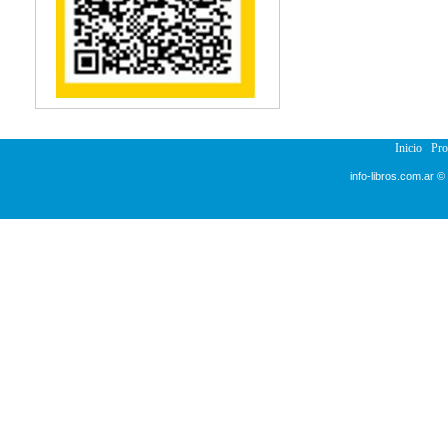
Reumatología
Salud Pública
Semiología
Terapia Ocupacional
Urología
Veterinaria
Inicio
Pr
info-libros.com.ar ©