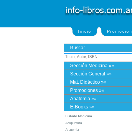
Inicio
Promocio
Buscar
Sección Medicina »»
Sección General »»
Mat. Didáctico »»
Promociones »»
Anatomia »»
E-Books »»
Listado Medicina
Acupuntura
Anatomía