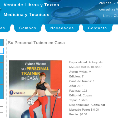
Viernes, 7
Venta de Libros y Textos
consultas@
Medicina y Técnicos
Línea Cl
nes
Combos
Novedades
Contacto
Su Personal Trainer en Casa
Especialidad:
Autoayuda
I.S.B.N.:
9789871860487
Autor:
Viviant, V.
Edición:
1°
Cant. de Tomos:
1
Año:
2018
Paginas:
192
Editorial:
Corpus
Tapa:
Rústica
Disponibilidad:
Consultar
Mercado Pago: $
0.00
Precio:
$0.00