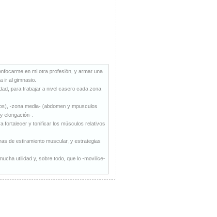
í enfocarme en mi otra profesión, y armar una
 ir al gimnasio.
dad, para trabajar a nivel casero cada zona
razos), -zona media- (abdomen y mpusculos
 y elongación-.
a fortalecer y tonificar los músculos relativos
rmas de estiramiento muscular, y estrategias
cha utilidad y, sobre todo, que lo -movilice-