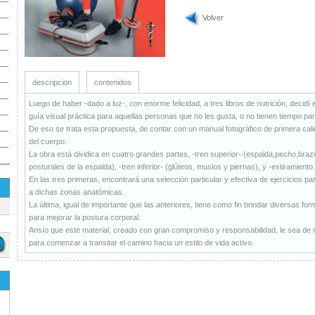
Volver
descripcion
contenidos
Luego de haber -dado a luz-, con enorme felicidad, a tres libros de nutrición, decid
guía visual práctica para aquellas personas que no les gusta, o no tienen tiempo para
De eso se trata esta propuesta, de contar con un manual fotográfico de primera cali
del cuerpo.
La obra está dividica en cuatro grandes partes, -tren superior- (espalda,pecho,b
posturales de la espalda), -tren inferior- (glúteos, muslos y piernas), y -estiramiento
En las tres primeras, encontrará una selección particular y efectiva de ejercicios par
a dichas zonas anatómicas.
La última, igual de importante que las anteriores, tiene como fin brindar diversas fo
para mejorar la postura corporal.
Ansío que este material, creado con gran compromiso y responsabilidad, le sea de mu
para comenzar a transitar el camino hacia un estilo de vida activo.