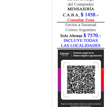
Fisiatría / Kinesiología
Fisiología / Fisiopatología
Fitomedicina
Fonoaudiología
Gastroenterología
Genética
Geriatría
Ginecología / Obstetricia
Hematología
Histología
Homeopatía
Infectología
Inmunología
Instrumentación Quirurgica
Laboratorio
Medicina del Deporte / Rehabilitación
Medicina Emergencias / Urgencias
Medicina Forense / Legal
Medicina General
Medicina Interna