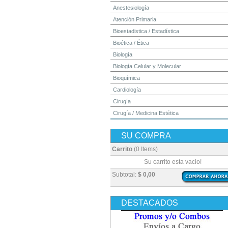
Anestesiología
Atención Primaria
Bioestadistica / Estadística
Bioética / Ética
Biología
Biología Celular y Molecular
Bioquímica
Cardiología
Cirugía
Cirugía / Medicina Estética
Cuidados Intensivos
SU COMPRA
Dermatología
Diagnóstico por Imagen / Radiología
Carrito
(0 Items)
Diccionarios
Su carrito esta vacio!
Embriología
Subtotal:
$ 0,00
Endocrinología
Enfermería
DESTACADOS
Epidemiología
Farmacia / Farmacología