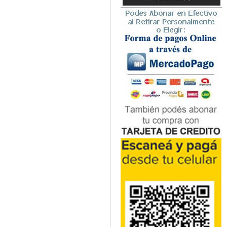
Microbiología
Nefrología
Neonatología / Pediatría
Neumología
Neuroanatomía / Neurociencia
Neurocirugía
Neurología
Nutrición
Odontología
Oftalmología
Oncología / Cuidados Paliativos
Ortopedía / Traumatología
Osteopatía
Otorrinolaringología
Patología
Podología
Psicología
Psiquiatría
Química