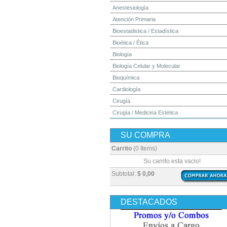
Anestesiología
Atención Primaria
Bioestadistica / Estadística
Bioética / Ética
Biología
Biología Celular y Molecular
Bioquímica
Cardiología
Cirugía
Cirugía / Medicina Estética
Cuidados Intensivos
SU COMPRA
Dermatología
Diagnóstico por Imagen / Radiología
Carrito
(0 Items)
Diccionarios
Su carrito esta vacio!
Embriología
Subtotal:
$ 0,00
Endocrinología
Enfermería
DESTACADOS
Epidemiología
Farmacia / Farmacología