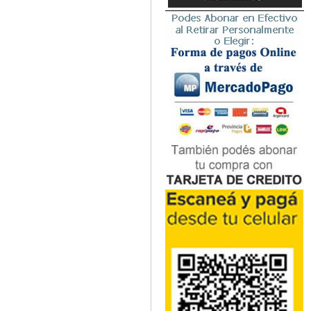
Microbiología
Nefrología
Neonatología / Pediatría
Neumología
Neuroanatomía / Neurociencia
Neurocirugía
Neurología
Nutrición
Odontología
Oftalmología
Oncología / Cuidados Paliativos
Ortopedía / Traumatología
Osteopatía
Otorrinolaringología
Patología
Podología
Psicología
Psiquiatría
Química