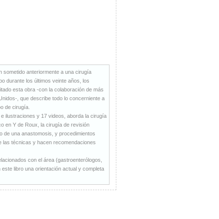
n sometido anteriormente a una cirugía
po durante los últimos veinte años, los
itado esta obra -con la colaboración de más
nidos-, que describe todo lo concerniente a
o de cirugía.
 ilustraciones y 17 videos, aborda la cirugía
 en Y de Roux, la cirugía de revisión
co de una anastomosis, y procedimientos
e las técnicas y hacen recomendaciones
elacionados con el área (gastroenterólogos,
este libro una orientación actual y completa