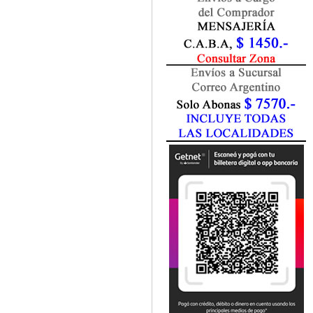
Fisiatría / Kinesiología
Fisiología / Fisiopatología
Fitomedicina
Fonoaudiología
Gastroenterología
Genética
Geriatría
Ginecología / Obstetricia
Hematología
Histología
Homeopatía
Infectología
Inmunología
Instrumentación Quirurgica
Laboratorio
Medicina del Deporte / Rehabilitación
Medicina Emergencias / Urgencias
Medicina Forense / Legal
Medicina General
Medicina Interna