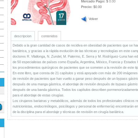
Mercado Pago: $
0.00
Precio:
$0.00
Volver
descripcion
contenidos
Debido a la gran cantidad de casos de recidiva en obesidad de pacientes que se ha
bariátrica, y gracias a la rápida evolución de las técnicas y tecnologías en este cam
doctores R. Vilallonga, N. Zundel, M. Palermo, E. Serra y M. Rodríguez-Luna han ed
de 50 especialistas de países como España, Argentina, México, Francia y Estados U
los procedimientos quirúrgicos de pacientes que se someten a la revisión de este tip
En este libro, que consta de 21 capítulos y está apoyado con más de 200 imágenes e
de revisión de pacientes que han vuelto a ganar peso después de un bypass gástrico
después de una manga gástrica, el abordaje de revisión después de bypass gástri
después de una banda gástrica. Todos los capítulos describen pormenorizadament
para el abordaje de estas cirugías.
Los cirujanos bariatras y metabólicos, además de todos los profesionales clínicos r
nutricionistas, endocrinólogos, psicólogos y personal de enfermería) encontrarán en 
de la disciplina para el abordaje y técnicas de revisión en cirugía bariátrica.