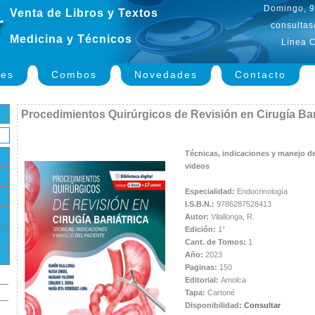
Domingo, 9
Venta de Libros y Textos
consultas
Medicina y Técnicos
Línea C
nes
Combos
Novedades
Contacto
Procedimientos Quirúrgicos de Revisión en Cirugía Bar
Técnicas, indicaciones y manejo de
videos
Especialidad:
Endocrinología
I.S.B.N.:
9786287528413
Autor:
Vilallonga, R.
Edición:
1°
Cant. de Tomos:
1
Año:
2023
Paginas:
150
Editorial:
Amolca
Tapa:
Cartoné
Disponibilidad:
Consultar