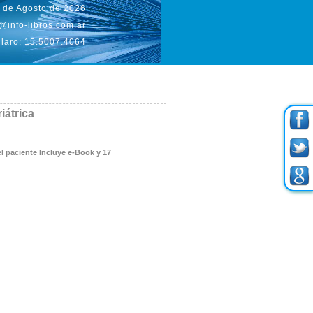
 de Agosto de 2026
@info-libros.com.ar
laro: 15.5007.4064
iátrica
l paciente Incluye e-Book y 17