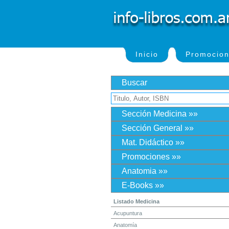
Inicio
Promocio
Buscar
Sección Medicina »»
Sección General »»
Mat. Didáctico »»
Promociones »»
Anatomia »»
E-Books »»
Listado Medicina
Acupuntura
Anatomía