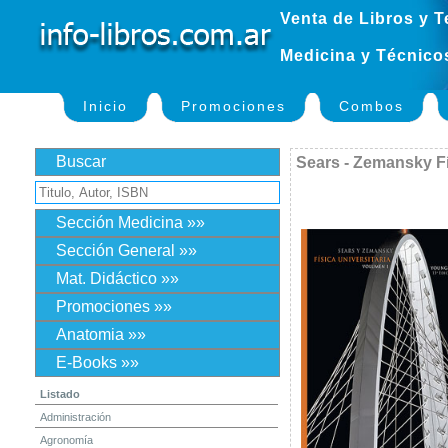
Venta de Libros y T
Medicina y Técnico
Inicio
Promociones
Combos
Buscar
Sears - Zemansky Fís
Sección Medicina »»
Sección General »»
Mat. Didáctico »»
Promociones »»
Anatomia »»
E-Books »»
Listado
Administración
Agronomía