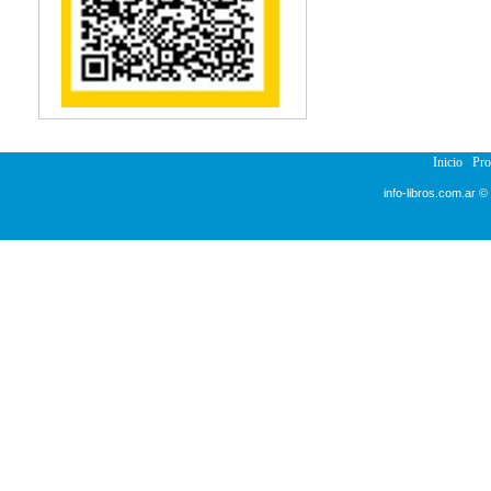
Inicio
Pr
info-libros.com.ar ©