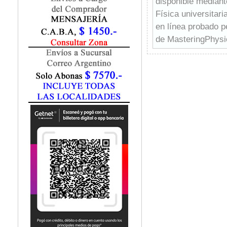
disponible mediant
Marketing / Publicidad
Física universitar
Matemática
en línea probado 
Medio Ambiente
Metodología Investigación
de MasteringPhysic
Negocios
trabajar con simul
Periodismo
asistente de enseña
Política
Programación
Psicología
Química
Recursos Humanos
Redes / LAN / WiFi
Sociología
Turismo