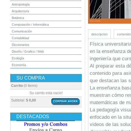
Antropología
Arquitectura
Botánica
Computación / Informática
Comunicación
descripcion
contenido
Contabilidad
Física universitar
Diccionarios
en la enseñanza de 
Diseño / Grafico / Web
ingeniería que cur
Ecología
Al preparar esta d
Economía
Educación
contenido para asim
SU COMPRA
Electrónica
que destacan las s
Estadística
Carrito
(0 Items)
La enseñanza basad
Finanzas
Su carrito esta vacio!
muestran cómo reso
Física
Subtotal:
$ 0,00
matemáticas de ma
Geografía / Geología
La pedagogía visua
Higiene y Seguridad
DESTACADOS
enfocado en la sit
Historia
videos de las soluc
Ingeniería