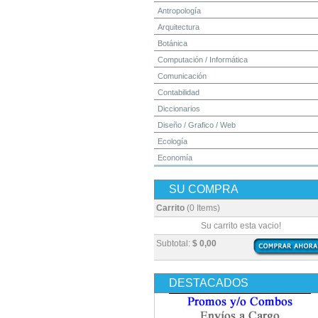
Antropología
Arquitectura
Botánica
Computación / Informática
Comunicación
Contabilidad
Diccionarios
Diseño / Grafico / Web
Ecología
Economía
Educación
SU COMPRA
Electrónica
Estadística
Carrito
(0 Items)
Finanzas
Su carrito esta vacio!
Física
Subtotal:
$ 0,00
Geografía / Geología
Higiene y Seguridad
DESTACADOS
Historia
Ingeniería