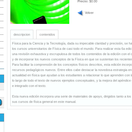
Precio:
$0.00
Volver
descripcion
contenidos
Física para la Ciencia y la Tecnología, dada su impecable claridad y precisión, se h
los cursos universitarios de Física de casi todo el mundo. Para realizar esta 6a edi
una revisión exhaustiva y escrupulosa de todos los contenidos de la edición con el 
y de incorporar los nuevos conceptos de la Física en que se sustentan los reciente
Para facilitar la comprensión de los conceptos físicos descritos, esta edición inco
recursos pedagógicos nuevos. Entre ellos cabe destacar la novedosa estrategia en 
actualidad en física que ayudan a los estudiantes a relacionar lo que aprenden con l
lo largo de todo el texto de nuevos ejemplos conceptuales, y la mejora del apénd
e integrado con el texto.
Esta nueva edición incorpora una serie de materiales de apoyo, dirigidos tanto a l
sus cursos de física general en este manual.