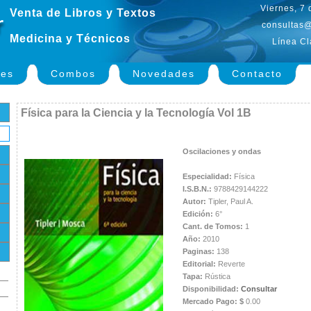
Viernes, 7
Venta de Libros y Textos
consultas@
Medicina y Técnicos
Línea Cl
nes
Combos
Novedades
Contacto
Física para la Ciencia y la Tecnología Vol 1B
Oscilaciones y ondas
Especialidad:
Física
I.S.B.N.:
9788429144222
Autor:
Tipler, Paul A.
Edición:
6°
Cant. de Tomos:
1
Año:
2010
Paginas:
138
Editorial:
Reverte
Tapa:
Rústica
Disponibilidad:
Consultar
Mercado Pago: $
0.00