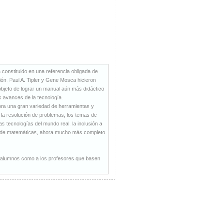
a constituido en una referencia obligada de
ción, Paul A. Tipler y Gene Mosca hicieron
objeto de lograr un manual aún más didáctico
s avances de la tecnología.
rpora una gran variedad de herramientas y
la resolución de problemas, los temas de
as tecnologías del mundo real, la inclusión a
ice de matemáticas, ahora mucho más completo
os alumnos como a los profesores que basen