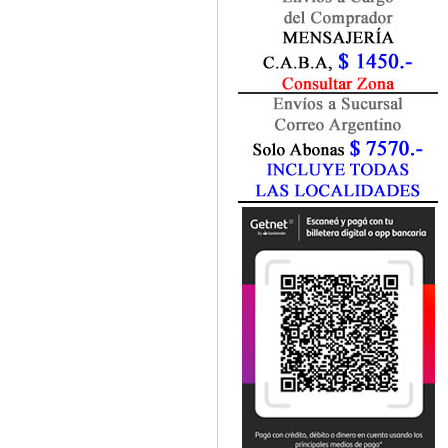
Marketing / Publicidad
Matemática
Medio Ambiente
Metodología Investigación
Negocios
Periodismo
Política
Programación
Psicología
Química
Recursos Humanos
Redes / LAN / WiFi
Sociología
Turismo