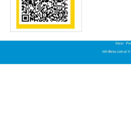
Inicio
Pr
info-libros.com.ar ©