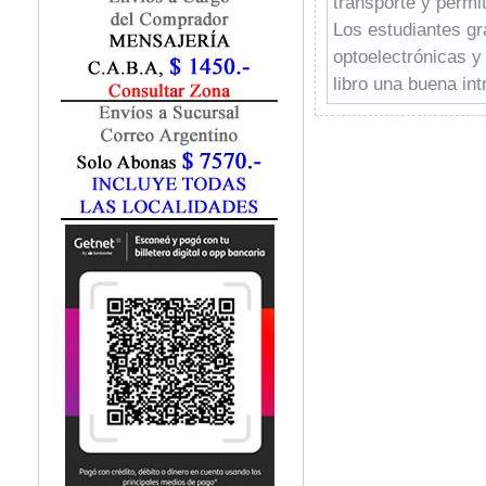
transporte y perm
Marketing / Publicidad
Los estudiantes gr
Matemática
optoelectrónicas y
Medio Ambiente
Metodología Investigación
libro una buena int
Negocios
Periodismo
Política
Programación
Psicología
Química
Recursos Humanos
Redes / LAN / WiFi
Sociología
Turismo