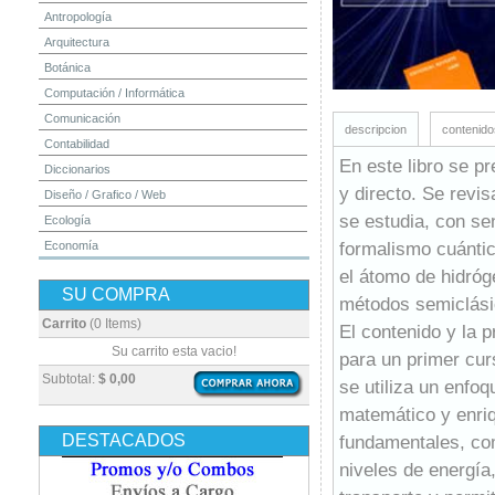
Antropología
Arquitectura
Botánica
Computación / Informática
Comunicación
descripcion
contenido
Contabilidad
En este libro se pr
Diccionarios
y directo. Se revis
Diseño / Grafico / Web
se estudia, con sen
Ecología
formalismo cuántic
Economía
Educación
el átomo de hidróge
SU COMPRA
Electrónica
métodos semiclásic
Estadística
Carrito
(0 Items)
El contenido y la 
Finanzas
Su carrito esta vacio!
para un primer cur
Física
Subtotal:
$ 0,00
se utiliza un enfoq
Geografía / Geología
matemático y enri
Higiene y Seguridad
DESTACADOS
fundamentales, com
Historia
niveles de energía,
Ingeniería