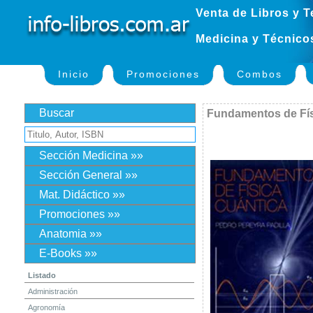
Venta de Libros y T
Medicina y Técnico
Inicio
Promociones
Combos
Buscar
Fundamentos de Fís
Sección Medicina »»
Sección General »»
Mat. Didáctico »»
Promociones »»
Anatomia »»
E-Books »»
Listado
Administración
Agronomía