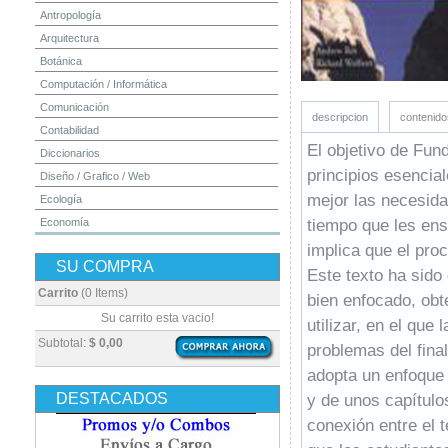
Antropología
Arquitectura
Botánica
Computación / Informática
Comunicación
descripcion
contenido
Contabilidad
El objetivo de Fun
Diccionarios
principios esencia
Diseño / Grafico / Web
mejor las necesida
Ecología
tiempo que les ens
Economía
Educación
implica que el pro
SU COMPRA
Electrónica
Este texto ha sido
Estadística
Carrito
(0 Items)
bien enfocado, obt
Finanzas
Su carrito esta vacio!
utilizar, en el que
Física
Subtotal:
$ 0,00
problemas del final
Geografía / Geología
adopta un enfoque 
Higiene y Seguridad
DESTACADOS
y de unos capítulos
Historia
conexión entre el 
Ingeniería