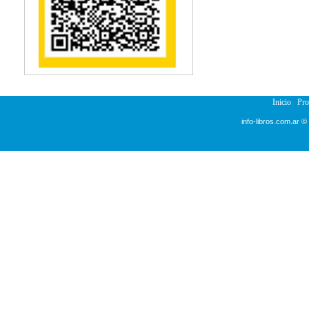
Inicio
Pr
info-libros.com.ar ©