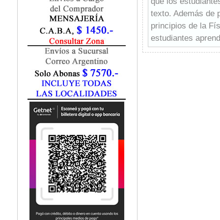
que los estudiante
Marketing / Publicidad
texto. Además de p
Matemática
principios de la Fí
Medio Ambiente
Metodología Investigación
estudiantes aprend
Negocios
Este enfoque integ
Periodismo
perfecto.
Política
Programación
Psicología
Química
Recursos Humanos
Redes / LAN / WiFi
Sociología
Turismo