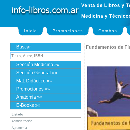
Venta de Libros y T
Medicina y Técnico
Inicio
Promociones
Combos
Buscar
Fundamentos de Fí
Sección Medicina »»
Sección General »»
Mat. Didáctico »»
Promociones »»
Anatomia »»
E-Books »»
Listado
Administración
Agronomía