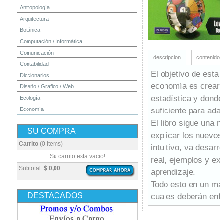
Antropología
Arquitectura
Botánica
Computación / Informática
Comunicación
descripcion
contenido
Contabilidad
El objetivo de est
Diccionarios
economía es crear 
Diseño / Grafico / Web
estadística y dond
Ecología
suficiente para ad
Economía
Educación
El libro sigue una
SU COMPRA
Electrónica
explicar los nuevo
Estadística
Carrito
(0 Items)
intuitivo, va desa
Finanzas
Su carrito esta vacio!
real, ejemplos y ex
Física
Subtotal:
$ 0,00
aprendizaje.
Geografía / Geología
Todo esto en un ma
Higiene y Seguridad
DESTACADOS
cuales deberán enf
Historia
Ingeniería