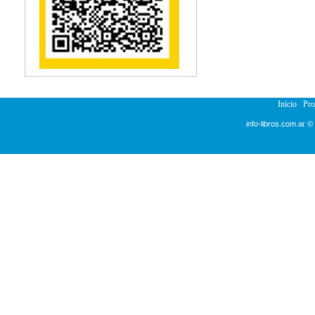
Inicio
Pr
info-libros.com.ar ©