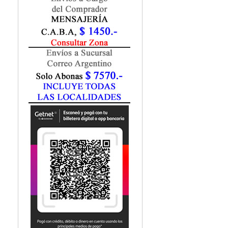
Marketing / Publicidad
Matemática
Medio Ambiente
Metodología Investigación
Negocios
Periodismo
Política
Programación
Psicología
Química
Recursos Humanos
Redes / LAN / WiFi
Sociología
Turismo