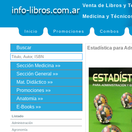
Venta de Libros y T
Medicina y Técnico
Inicio
Promociones
Combos
Buscar
Estadística para Ad
Sección Medicina »»
Sección General »»
Mat. Didáctico »»
Promociones »»
Anatomia »»
E-Books »»
Listado
Administración
Agronomía