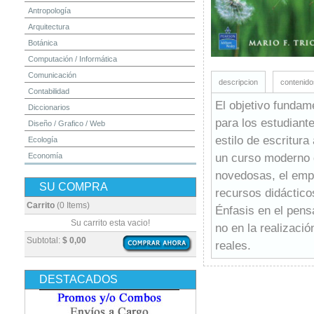
Antropología
Arquitectura
Botánica
Computación / Informática
Comunicación
descripcion
contenido
Contabilidad
El objetivo fundame
Diccionarios
para los estudiant
Diseño / Grafico / Web
estilo de escritur
Ecología
un curso moderno d
Economía
Educación
novedosas, el empl
SU COMPRA
Electrónica
recursos didáctico
Estadística
Carrito
(0 Items)
Énfasis en el pens
Finanzas
Su carrito esta vacio!
no en la realizaci
Física
Subtotal:
$ 0,00
reales.
Geografía / Geología
Higiene y Seguridad
DESTACADOS
Historia
Ingeniería