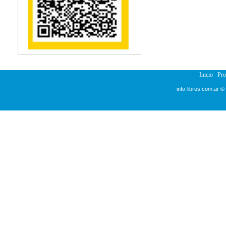
Inicio
Pr
info-libros.com.ar ©