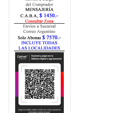
Marketing / Publicidad
Matemática
Medio Ambiente
Metodología Investigación
Negocios
Periodismo
Política
Programación
Psicología
Química
Recursos Humanos
Redes / LAN / WiFi
Sociología
Turismo