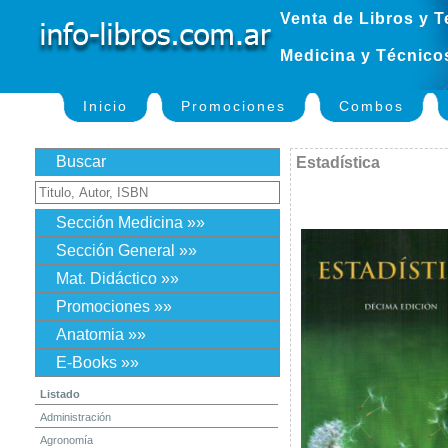
Venta de Libros y T
Medicina y Técnico
Inicio
Promociones
Combos
Buscar
Estadística
Sección Medicina »»
Sección General »»
Mat. Didáctico »»
Promociones »»
Anatomia »»
E-Books »»
Listado
Administración
Agronomía