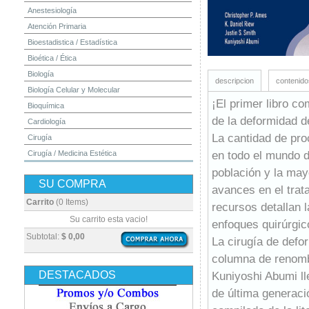
Anestesiología
Atención Primaria
Bioestadistica / Estadística
Bioética / Ética
Biología
descripcion
contenido
Biología Celular y Molecular
¡El primer libro c
Bioquímica
de la deformidad d
Cardiología
La cantidad de pro
Cirugía
en todo el mundo d
Cirugía / Medicina Estética
Cuidados Intensivos
población y la may
SU COMPRA
Dermatología
avances en el trat
Diagnóstico por Imagen / Radiología
Carrito
(0 Items)
recursos detallan l
Diccionarios
Su carrito esta vacio!
enfoques quirúrgic
Embriología
Subtotal:
$ 0,00
La cirugía de defo
Endocrinología
columna de renomb
Enfermería
DESTACADOS
Kuniyoshi Abumi ll
Epidemiología
de última generaci
Farmacia / Farmacología