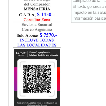
compilado de la li
Fisiatría / Kinesiología
El texto generosa
Fisiología / Fisiopatología
impacto en la salu
Fitomedicina
Fonoaudiología
información básica 
Gastroenterología
puntuaciones de di
Genética
capítulos siguiente
Geriatría
espectro completo
Ginecología / Obstetricia
semirrígidas y rígi
Hematología
deformidad cervica
Histología
-Detalles técnicos
Homeopatía
médicas, neurológi
Infectología
así como la estrati
Inmunología
-Diversas osteotom
Instrumentación Quirurgica
anterior), sustracc
Laboratorio
superior, articulac
Medicina del Deporte / Rehabilitación
Medicina Emergencias / Urgencias
-Discusión enfocad
Medicina Forense / Legal
clasificación integ
Medicina General
-Los residentes de
Medicina Interna