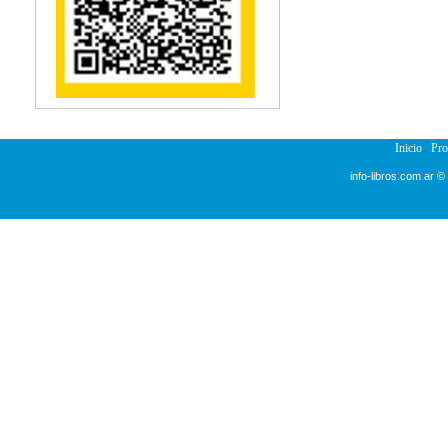
Reumatología
Salud Pública
Semiología
Terapia Ocupacional
Urología
Veterinaria
Inicio
Pr
info-libros.com.ar ©