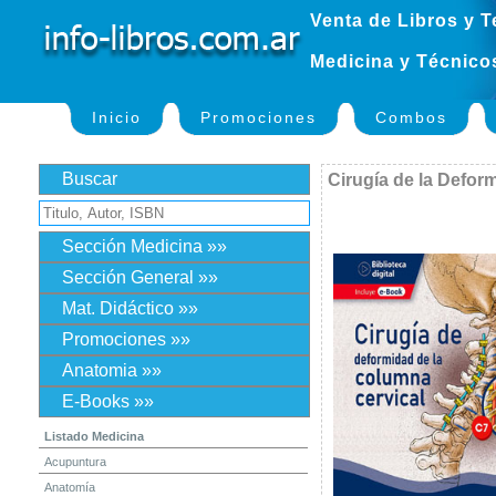
Venta de Libros y T
Medicina y Técnico
Inicio
Promociones
Combos
Buscar
Cirugía de la Defor
Sección Medicina »»
Sección General »»
Mat. Didáctico »»
Promociones »»
Anatomia »»
E-Books »»
Listado Medicina
Acupuntura
Anatomía