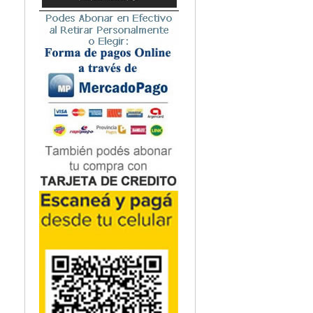
pacientes con defo
Microbiología
este recurso compl
Nefrología
Neonatología / Pediatría
Neumología
Neuroanatomía / Neurociencia
Neurocirugía
Neurología
Nutrición
Odontología
Oftalmología
Oncología / Cuidados Paliativos
Ortopedía / Traumatología
Osteopatía
Otorrinolaringología
Patología
Podología
Psicología
Psiquiatría
Química