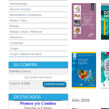
Anestesiología
Atención Primaria
Bioestadistica / Estadística
Bioética / Ética
Biología
Biología Celular y Molecular
Bioquímica
Cardiología
Cirugía
Cirugía / Medicina Estética
Cuidados Intensivos
SU COMPRA
Dermatología
Diagnóstico por Imagen / Radiología
Carrito
(0 Items)
Diccionarios
Su carrito esta vacio!
Embriología
Subtotal:
$ 0,00
Endocrinología
Enfermería
DESTACADOS
Epidemiología
Año 2025
Farmacia / Farmacología