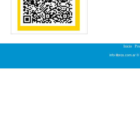
Reumatología
Salud Pública
Semiología
Terapia Ocupacional
Urología
Veterinaria
Inicio
Pr
info-libros.com.ar ©