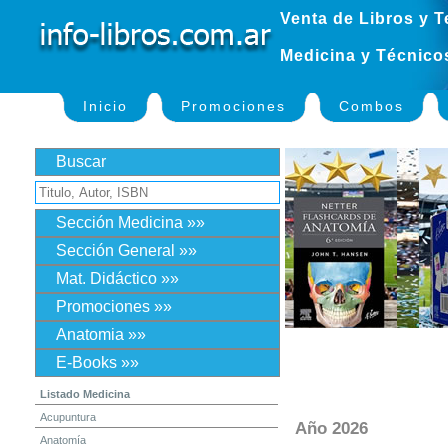
Venta de Libros y T
Medicina y Técnico
Inicio
Promociones
Combos
Buscar
Sección Medicina »»
Sección General »»
Mat. Didáctico »»
Promociones »»
Anatomia »»
E-Books »»
Listado Medicina
Acupuntura
Año 2026
Anatomía