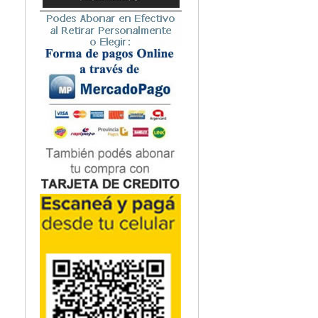
Microbiología
Nefrología
Neonatología / Pediatría
Neumología
Neuroanatomía / Neurociencia
Neurocirugía
Neurología
Nutrición
Odontología
Oftalmología
Oncología / Cuidados Paliativos
Ortopedía / Traumatología
Osteopatía
Otorrinolaringología
Patología
Podología
Psicología
Psiquiatría
Química