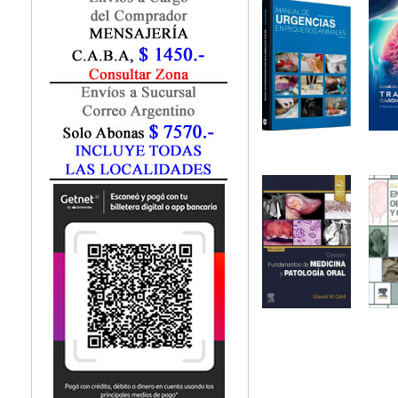
Fisiatría / Kinesiología
Fisiología / Fisiopatología
Fitomedicina
Fonoaudiología
Gastroenterología
Genética
Geriatría
Ginecología / Obstetricia
Hematología
Histología
Homeopatía
Infectología
Inmunología
Instrumentación Quirurgica
Laboratorio
Medicina del Deporte / Rehabilitación
Medicina Emergencias / Urgencias
Medicina Forense / Legal
Medicina General
Medicina Interna