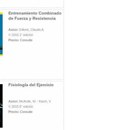
Entrenamiento Combinado
de Fuerza y Resistencia
Autor:
Gillone, Claudio A.
© 2015 1° edición
Precio:
Consulte
Fisiología del Ejercicio
Autor:
McArdle, W. - Katch, V.
© 2015 8° edición
Precio:
Consulte