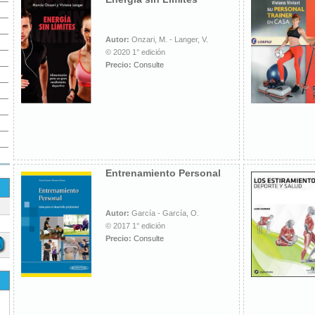
Autor:
Onzari, M. - Langer, V.
© 2020 1° edición
Precio:
Consulte
Entrenamiento Personal
Autor:
García - García, O.
© 2017 1° edición
Precio:
Consulte