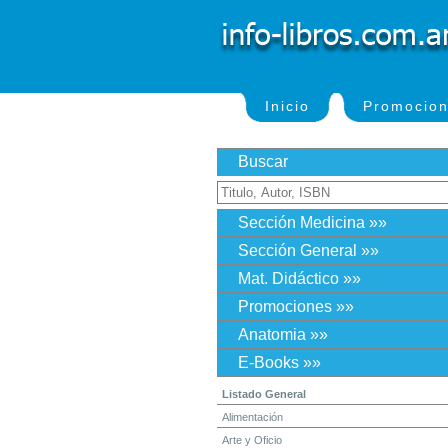
Inicio
Promocio
Buscar
Sección Medicina »»
Sección General »»
Mat. Didáctico »»
Promociones »»
Anatomia »»
E-Books »»
Listado General
Alimentación
Arte y Oficio