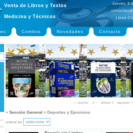
Jueves, 6 
Venta de Libros y Textos
consultas@
Medicina y Técnicos
Línea Cl
nes
Combos
Novedades
Contacto
»
Sección General
» Deportes y Ejercicios
ordenar por
Energía sin Límites