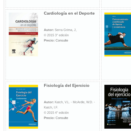
Cardiología en el Deporte
Autor:
Serra Grima, J,
© 2015 3° edición
Precio:
Consulte
Fisiología del Ejercicio
Autor:
Katch, V.L. - McArdle, W.D. -
Katch, I.F.
© 2015 4° edición
Precio:
Consulte