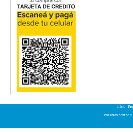
Inicio
Pr
info-libros.com.ar ©