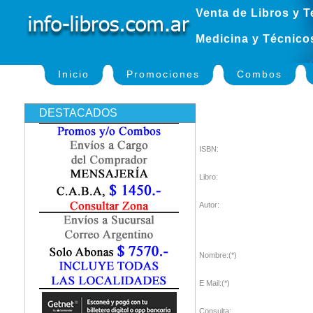
Venta de Libros y T
Medicina y Técnico
Inicio
Promociones
Combos
DESTACADOS
ISBN:
Libro:
Autor:
Nombre:(*)
E Mail:(*)
Consulta: