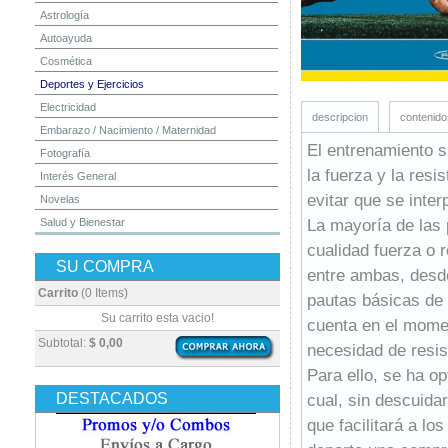
Astrología
Autoayuda
Cosmética
Deportes y Ejercicios
Electricidad
descripcion
contenido
Embarazo / Nacimiento / Maternidad
El entrenamiento 
Fotografía
la fuerza y la resi
Interés General
evitar que se inter
Novelas
La mayoría de las 
Salud y Bienestar
Yoga y Meditación
cualidad fuerza o 
SU COMPRA
entre ambas, desde
Carrito
(0 Items)
pautas básicas de 
Su carrito esta vacio!
cuenta en el momen
Subtotal:
$ 0,00
necesidad de resis
Para ello, se ha op
DESTACADOS
cual, sin descuidar
que facilitará a lo