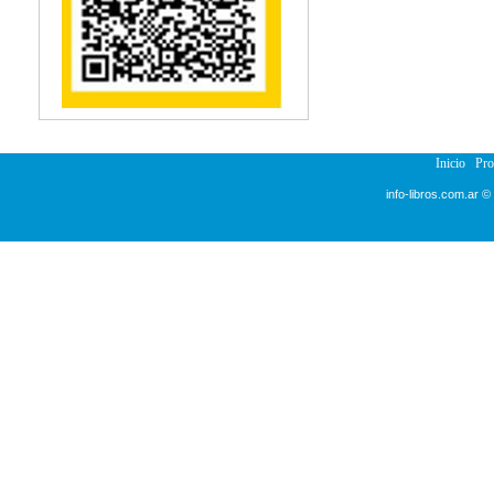
Inicio
Pr
info-libros.com.ar ©