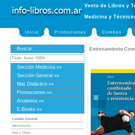
Venta de Libros y T
Medicina y Técnico
Inicio
Promociones
Combos
Buscar
Entrenamiento Comb
Sección Medicina »»
Sección General »»
Mat. Didáctico »»
Promociones »»
Anatomia »»
E-Books »»
Listado General
Alimentación
Arte y Oficio