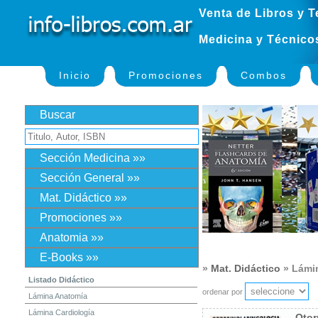
Venta de Libros y T
Medicina y Técnico
Inicio
Promociones
Combos
Buscar
Sección Medicina »»
Sección General »»
Mat. Didáctico »»
Promociones »»
Anatomia »»
E-Books »»
»
Mat. Didáctico
» Lámin
Listado Didáctico
ordenar por
Lámina Anatomía
Lámina Cardiología
Otor