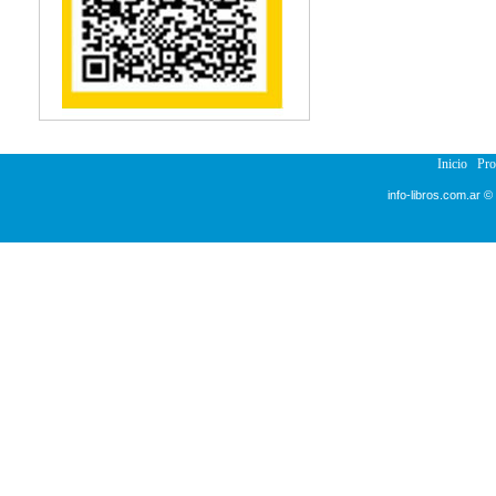
Inicio
Pr
info-libros.com.ar ©