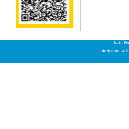
Inicio
Pr
info-libros.com.ar ©