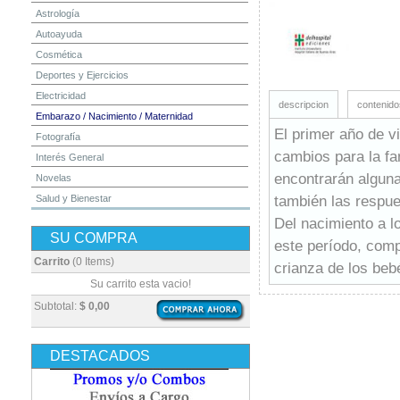
Astrología
Autoayuda
Cosmética
Deportes y Ejercicios
Electricidad
descripcion
contenido
Embarazo / Nacimiento / Maternidad
El primer año de v
Fotografía
cambios para la fam
Interés General
encontrarán algun
Novelas
también las respu
Salud y Bienestar
Yoga y Meditación
Del nacimiento a l
SU COMPRA
este período, comp
Carrito
(0 Items)
crianza de los beb
Su carrito esta vacio!
Subtotal:
$ 0,00
DESTACADOS