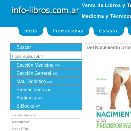
Venta de Libros y T
Medicina y Técnico
Inicio
Promociones
Combos
Buscar
Del Nacimiento a lo
Sección Medicina »»
Sección General »»
Mat. Didáctico »»
Promociones »»
Anatomia »»
E-Books »»
Listado General
Alimentación
Arte y Oficio