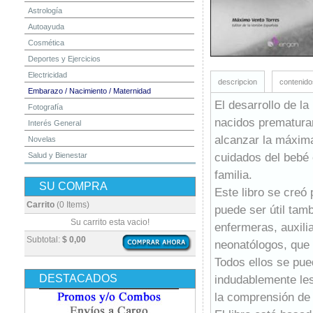
Astrología
Autoayuda
Cosmética
Deportes y Ejercicios
Electricidad
descripcion
contenido
Embarazo / Nacimiento / Maternidad
El desarrollo de la
Fotografía
nacidos prematuram
Interés General
alcanzar la máxima
Novelas
cuidados del bebé 
Salud y Bienestar
Yoga y Meditación
familia.
SU COMPRA
Este libro se creó
Carrito
(0 Items)
puede ser útil tam
Su carrito esta vacio!
enfermeras, auxilia
Subtotal:
$ 0,00
neonatólogos, que 
Todos ellos se pue
DESTACADOS
indudablemente les 
la comprensión de