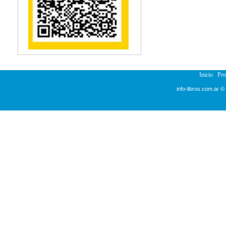
Inicio
Pr
info-libros.com.ar ©