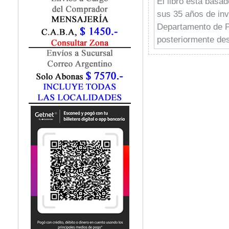
El libro está basa
sus 35 años de inv
Departamento de Pe
posteriormente des
El objetivo de est
de los niños prema
desde los más pre
En el libro se sigu
de embarazo. Aunqu
entonces, Martin i
pasar.