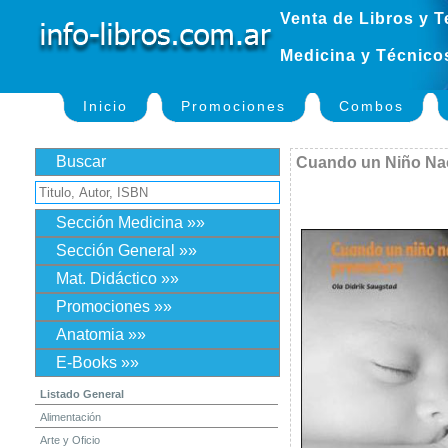
Venta de Libros y T
Medicina y Técnico
Inicio
Promociones
Combos
Buscar
Cuando un Niño Na
Sección Medicina »»
Sección General »»
Mat. Didáctico »»
Promociones »»
Anatomia »»
E-Books »»
Listado General
Alimentación
Arte y Oficio