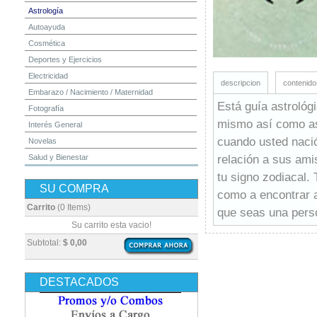
Astrología
Autoayuda
Cosmética
Deportes y Ejercicios
Electricidad
descripcion
contenido
Embarazo / Nacimiento / Maternidad
Está guía astrológ
Fotografía
mismo así como asp
Interés General
cuando usted nació
Novelas
relación a sus amis
Salud y Bienestar
Yoga y Meditación
tu signo zodiacal.
SU COMPRA
como a encontrar a
Carrito
(0 Items)
que seas una perso
Su carrito esta vacio!
Subtotal:
$ 0,00
DESTACADOS