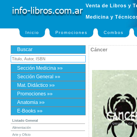
Venta de Libros y T
Medicina y Técnico
Inicio
Promociones
Combos
Buscar
Cáncer
Sección Medicina »»
Sección General »»
Mat. Didáctico »»
Promociones »»
Anatomia »»
E-Books »»
Listado General
Alimentación
Arte y Oficio