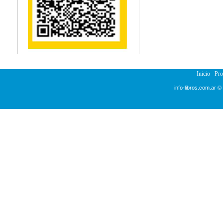
Inicio
Pr
info-libros.com.ar ©