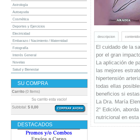
Astrología
Autoayuda
Cosmética
Deportes y Ejercicios
Electricidad
descripcion
contenido
Embarazo / Nacimiento / Maternidad
El cuidado de la sa
Fotografía
por el gran impacto
Interés General
La aplicación de p
Novelas
las mejores estrat
Salud y Bienestar
Yoga y Meditación
hipertensión arter
SU COMPRA
todas ellas posibl
Carrito
(0 Items)
beneficios si esta
Su carrito esta vacio!
La Dra. María Ele
Subtotal:
$ 0,00
2° Edición, aborda
nutricional en esta
DESTACADOS