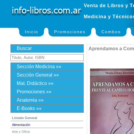
Venta de Libros y T
Medicina y Técnico
Inicio
Promociones
Combos
Buscar
Aprendamos a Come
Sección Medicina »»
Sección General »»
Mat. Didáctico »»
Promociones »»
Anatomia »»
E-Books »»
Listado General
Alimentación
Arte y Oficio