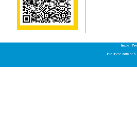
Inicio
Pr
info-libros.com.ar ©