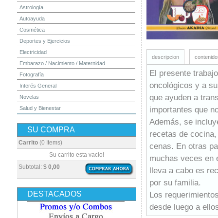
Astrología
Autoayuda
Cosmética
Deportes y Ejercicios
Electricidad
descripcion
contenido
Embarazo / Nacimiento / Maternidad
El presente trabaj
Fotografía
oncológicos y a su
Interés General
que ayuden a trans
Novelas
importantes que no
Salud y Bienestar
Yoga y Meditación
Además, se incluye
SU COMPRA
recetas de cocina
Carrito
(0 Items)
cenas. En otras pa
Su carrito esta vacio!
muchas veces en e
Subtotal:
$ 0,00
lleva a cabo es rec
por su familia.
DESTACADOS
Los requerimientos 
desde luego a ello