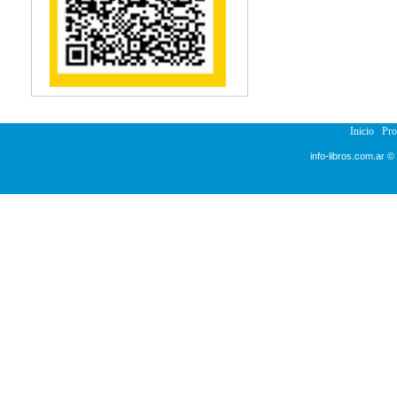
Inicio
Pr
info-libros.com.ar ©