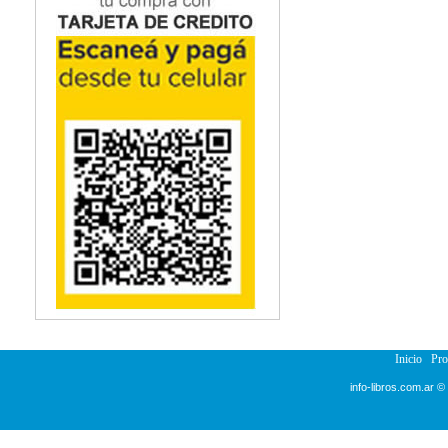
Inicio
Pr
info-libros.com.ar ©