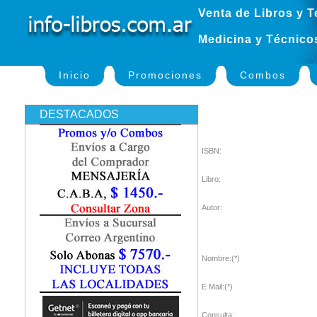
Venta de Libros y T
Medicina y Técnico
Inicio
Promociones
Combos
DESTACADOS
ISBN:
Libro:
Autor:
Nombre:(*)
E Mail:(*)
Consulta: