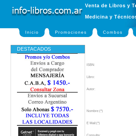
Venta de Libros y T
Medicina y Técnico
Inicio
Promociones
Combos
DESTACADOS
ISBN:
Libro:
Autor:
Nombre:(*)
E Mail:(*)
Consulta: