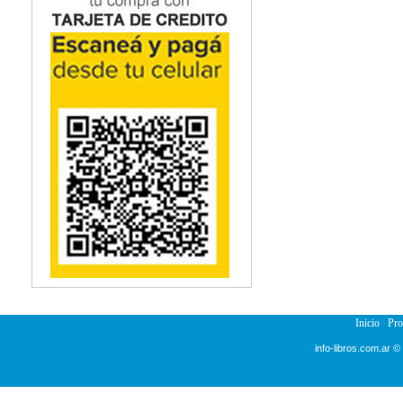
Inicio
Pr
info-libros.com.ar ©