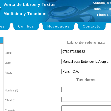
Sábado, 8 
Venta de Libros y Textos
consultas@
Medicina y Técnicos
Línea Cl
nes
Combos
Novedades
Contacto
Libro de referencia
ISBN:
Libro:
Autor:
Tus datos
Nombre:(*)
E Mail:(*)
Consulta: