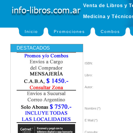
Venta de Libros y T
Medicina y Técnico
Inicio
Promociones
Combos
DESTACADOS
ISBN:
Libro:
Autor:
Nombre:(*)
E Mail:(*)
Consulta: