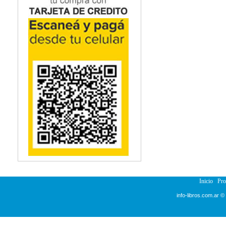
Inicio
Pr
info-libros.com.ar ©