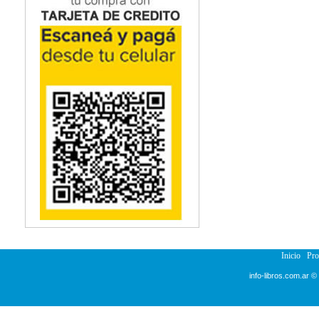
Inicio
Pr
info-libros.com.ar ©