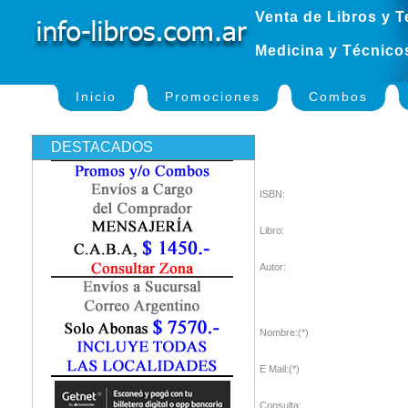
Venta de Libros y T
Medicina y Técnico
Inicio
Promociones
Combos
DESTACADOS
ISBN:
Libro:
Autor:
Nombre:(*)
E Mail:(*)
Consulta: