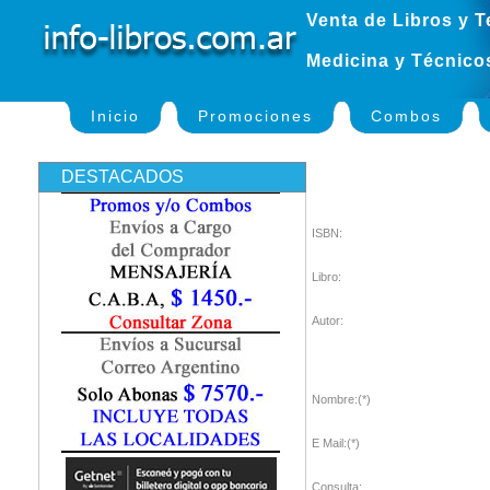
Venta de Libros y T
Medicina y Técnico
Inicio
Promociones
Combos
DESTACADOS
ISBN:
Libro:
Autor:
Nombre:(*)
E Mail:(*)
Consulta: