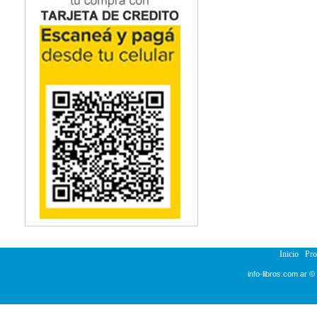
Inicio
Pr
info-libros.com.ar ©