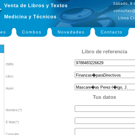
Sábado, 8 
Venta de Libros y Textos
consultas@
Medicina y Técnicos
Línea Cl
nes
Combos
Novedades
Contacto
Libro de referencia
ISBN:
Libro:
Autor:
Tus datos
Nombre:(*)
E Mail:(*)
Consulta: