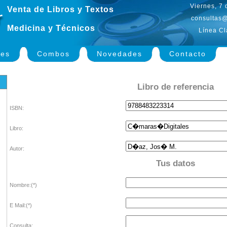
Viernes, 7
Venta de Libros y Textos
consultas@
Medicina y Técnicos
Línea Cl
nes
Combos
Novedades
Contacto
Libro de referencia
ISBN:
Libro:
Autor:
Tus datos
Nombre:(*)
E Mail:(*)
Consulta: