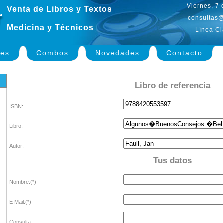
Viernes, 7
Venta de Libros y Textos
consultas@
Medicina y Técnicos
Línea Cl
nes
Combos
Novedades
Contacto
Libro de referencia
ISBN:
Libro:
Autor:
Tus datos
Nombre:(*)
E Mail:(*)
Consulta: