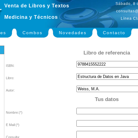
Sábado, 8 
Venta de Libros y Textos
consultas@
Medicina y Técnicos
Línea Cl
nes
Combos
Novedades
Contacto
Libro de referencia
ISBN:
Libro:
Autor:
Tus datos
Nombre:(*)
E Mail:(*)
Consulta: