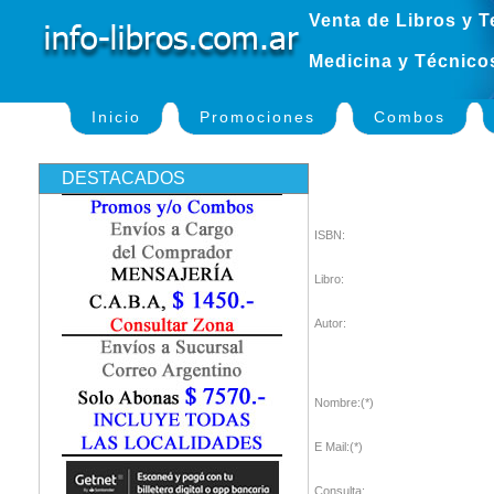
Venta de Libros y T
Medicina y Técnico
Inicio
Promociones
Combos
DESTACADOS
ISBN:
Libro:
Autor:
Nombre:(*)
E Mail:(*)
Consulta: