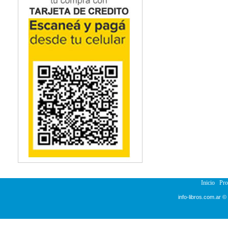
Inicio
Pr
info-libros.com.ar ©