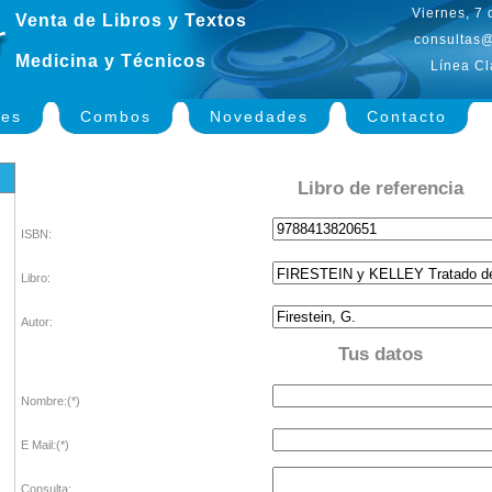
Viernes, 7
Venta de Libros y Textos
consultas@
Medicina y Técnicos
Línea Cl
nes
Combos
Novedades
Contacto
Libro de referencia
ISBN:
Libro:
Autor:
Tus datos
Nombre:(*)
E Mail:(*)
Consulta: