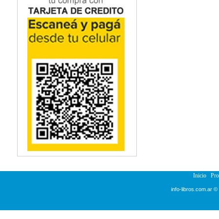
Inicio
Pr
info-libros.com.ar ©