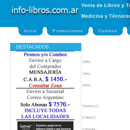
Venta de Libros y T
Medicina y Técnico
Inicio
Promociones
Combos
DESTACADOS
ISBN:
Libro:
Autor:
Nombre:(*)
E Mail:(*)
Consulta: